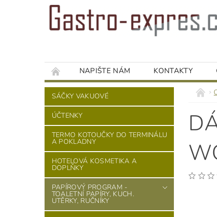
NAPIŠTE NÁM
KONTAKTY
SÁČKY VAKUOVÉ
DÁ
ÚČTENKY
TERMO KOTOUČKY DO TERMINÁLU
A POKLADNY
WO
HOTELOVÁ KOSMETIKA A
DOPLŇKY
PAPÍROVÝ PROGRAM -
TOALETNÍ PAPÍRY, KUCH.
UTĚRKY, RUČNÍKY