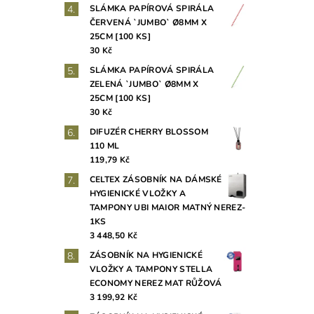
SLÁMKA PAPÍROVÁ SPIRÁLA
ČERVENÁ `JUMBO` Ø8MM X
25CM [100 KS]
30 Kč
SLÁMKA PAPÍROVÁ SPIRÁLA
ZELENÁ `JUMBO` Ø8MM X
25CM [100 KS]
30 Kč
DIFUZÉR CHERRY BLOSSOM
110 ML
119,79 Kč
CELTEX ZÁSOBNÍK NA DÁMSKÉ
HYGIENICKÉ VLOŽKY A
TAMPONY UBI MAIOR MATNÝ NEREZ-
1KS
3 448,50 Kč
ZÁSOBNÍK NA HYGIENICKÉ
VLOŽKY A TAMPONY STELLA
ECONOMY NEREZ MAT RŮŽOVÁ
3 199,92 Kč