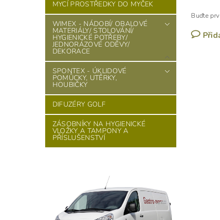
MYCÍ PROSTŘEDKY DO MYČEK
Buďte prv
WIMEX - NÁDOBÍ/ OBALOVÉ
MATERIÁLY/ STOLOVÁNÍ/
Přid
HYGIENICKÉ POTŘEBY/
JEDNORÁZOVÉ ODĚVY/
DEKORACE
SPONTEX - ÚKLIDOVÉ
POMŮCKY, UTĚRKY,
HOUBIČKY
DIFUZÉRY GOLF
ZÁSOBNÍKY NA HYGIENICKÉ
VLOŽKY A TAMPONY A
PŘÍSLUŠENSTVÍ