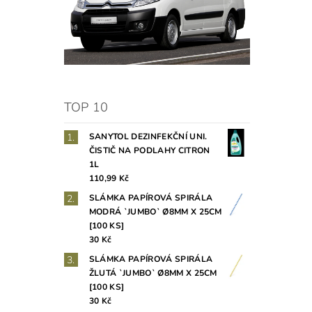
TOP 10
SANYTOL DEZINFEKČNÍ UNI.
ČISTIČ NA PODLAHY CITRON
1L
110,99 Kč
SLÁMKA PAPÍROVÁ SPIRÁLA
MODRÁ `JUMBO` Ø8MM X 25CM
[100 KS]
30 Kč
SLÁMKA PAPÍROVÁ SPIRÁLA
ŽLUTÁ `JUMBO` Ø8MM X 25CM
[100 KS]
30 Kč