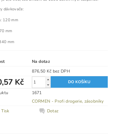
ry dávkovače:
a: 120 mm
 170 mm
 340 mm
ost
Na dotaz
876,50 Kč bez DPH
0,57 Kč
uktu
1671
CORMEN - Profi drogerie, zásobníky
Tisk
Dotaz