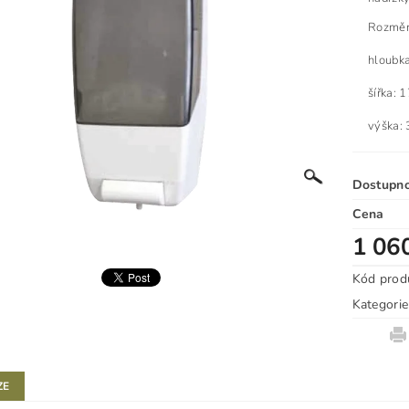
​Rozmě
hloubk
šířka:
výška:
Dostupn
Cena
1 06
Kód prod
Kategorie
ZE