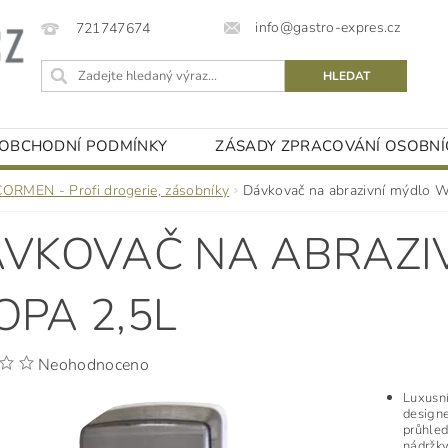
info@gastro-expres.cz
721747674
OBCHODNÍ PODMÍNKY
ZÁSADY ZPRACOVÁNÍ OSOBNÍ
CORMEN - Profi drogerie, zásobníky
Dávkovač na abrazivní mýdlo 
VKOVAČ NA ABRAZI
PA 2,5L
Neohodnoceno
Luxusn
designe
průhled
nádržky