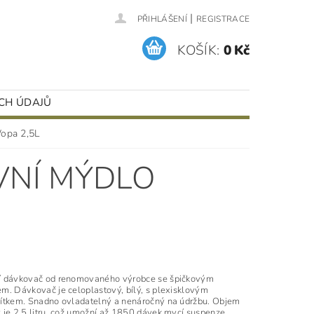
|
PŘIHLÁŠENÍ
REGISTRACE
KOŠÍK:
0 Kč
CH ÚDAJŮ
Wopa 2,5L
VNÍ MÝDLO
í dávkovač od renomovaného výrobce se špičkovým
m. Dávkovač je celoplastový, bílý, s plexisklovým
ítkem. Snadno ovladatelný a nenáročný na údržbu. Objem
 je 2,5 litru, což umožní až 1850 dávek mycí suspenze.