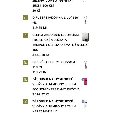
ZELENÁ `JUMBO` Ø8MM X
25CM [100 KS]
30 Kč
DIFUZÉR MADONNA LILLY 110
ML
119,79 Kč
CELTEX ZÁSOBNÍK NA DÁMSKÉ
HYGIENICKÉ VLOŽKY A
TAMPONY UBI MAIOR MATNÝ NEREZ-
1KS
3 448,50 Kč
DIFUZÉR CHERRY BLOSSOM
110 ML
119,79 Kč
ZÁSOBNÍK NA HYGIENICKÉ
VLOŽKY A TAMPONY STELLA
ECONOMY NEREZ MAT RŮŽOVÁ
3 199,92 Kč
ZÁSOBNÍK NA HYGIENICKÉ
VLOŽKY A TAMPONY STELLA
NEREZ MAT BÍLÝ