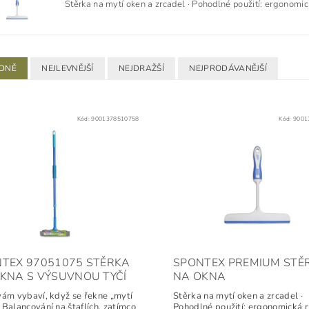
Stěrka na mytí oken a zrcadel · Pohodlné použití: ergonomická
DNĚ
NEJLEVNĚJŠÍ
NEJDRAŽŠÍ
NEJPRODÁVANĚJŠÍ
Kód:
9001378510758
Kód:
9001
TEX 97051075 STĚRKA
SPONTEX PREMIUM STĚ
KNA S VÝSUVNOU TYČÍ
NA OKNA
vám vybaví, když se řekne „mytí
Stěrka na mytí oken a zrcadel ·
 Balancování na štaflích, zatímco
Pohodlné použití: ergonomická r