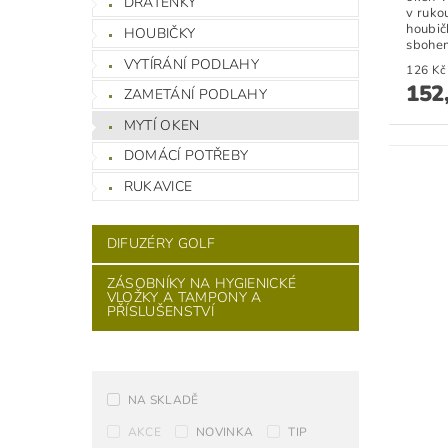
DRÁTĚNKY
v ruko
houbič
HOUBIČKY
sbohem
VYTÍRÁNÍ PODLAHY
152
ZAMETÁNÍ PODLAHY
MYTÍ OKEN
DOMÁCÍ POTŘEBY
RUKAVICE
DIFUZÉRY GOLF
ZÁSOBNÍKY NA HYGIENICKÉ
VLOŽKY A TAMPONY A
PŘÍSLUŠENSTVÍ
NA SKLADĚ
AKCE
NOVINKA
TIP