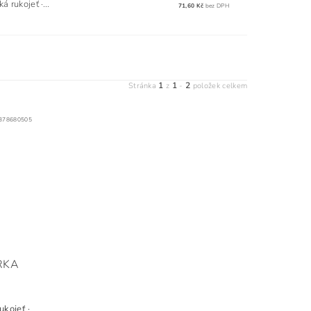
 rukojeť ·...
71,60 Kč
bez DPH
1
1
2
Stránka
z
-
položek celkem
378680505
RKA
ukojeť ·