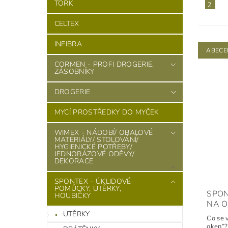
TORK
2.
CELTEX
INFIBRA
ABECE
CORMEN - PROFI DROGERIE,
ZÁSOBNÍKY
DROGERIE
MYCÍ PROSTŘEDKY DO MYČEK
WIMEX - NÁDOBÍ/ OBALOVÉ
MATERIÁLY/ STOLOVÁNÍ/
HYGIENICKÉ POTŘEBY/
JEDNORÁZOVÉ ODĚVY/
DEKORACE
SPONTEX - ÚKLIDOVÉ
POMŮCKY, UTĚRKY,
SPON
HOUBIČKY
NA O
UTĚRKY
Co se 
oken“?