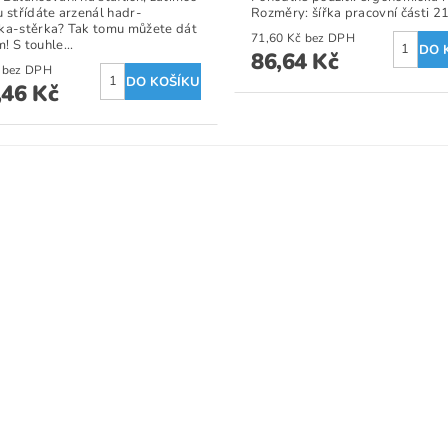
u střídáte arzenál hadr-
Rozměry: šířka pracovní části 2
ka-stěrka? Tak tomu můžete dát
71,60 Kč bez DPH
! S touhle...
86,64 Kč
126 Kč bez DPH
,46 Kč