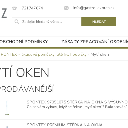
info@gastro-expres.cz
721747674
OBCHODNÍ PODMÍNKY
ZÁSADY ZPRACOVÁNÍ OSOBNÍ
SPONTEX - úklidové pomůcky, utěrky, houbičky
Mytí oken
TÍ OKEN
PRODÁVANĚJŠÍ
SPONTEX 97051075 STĚRKA NA OKNA S VÝSUVNOU
Co se vám vybaví, když se řekne „mytí oken“? Balancování na
SPONTEX PREMIUM STĚRKA NA OKNA