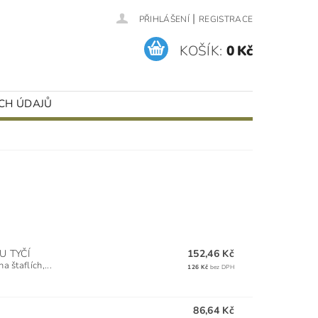
|
PŘIHLÁŠENÍ
REGISTRACE
KOŠÍK:
0 Kč
CH ÚDAJŮ
 TYČÍ
152,46 Kč
 štaflích,...
126 Kč
bez DPH
86,64 Kč