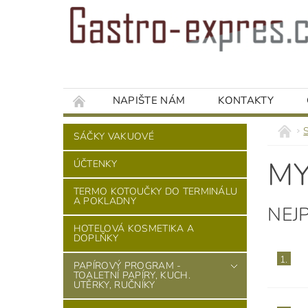
NAPIŠTE NÁM
KONTAKTY
SÁČKY VAKUOVÉ
MY
ÚČTENKY
TERMO KOTOUČKY DO TERMINÁLU
A POKLADNY
NEJ
HOTELOVÁ KOSMETIKA A
DOPLŇKY
1.
PAPÍROVÝ PROGRAM -
TOALETNÍ PAPÍRY, KUCH.
UTĚRKY, RUČNÍKY