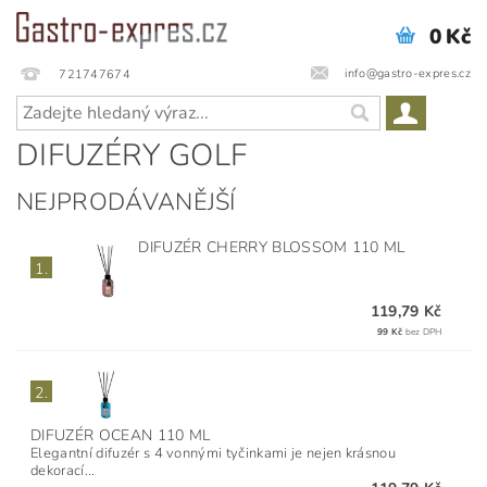
0 Kč
info@gastro-expres.cz
721747674
DIFUZÉRY GOLF
NEJPRODÁVANĚJŠÍ
DIFUZÉR CHERRY BLOSSOM 110 ML
1.
119,79 Kč
99 Kč
bez DPH
2.
DIFUZÉR OCEAN 110 ML
Elegantní difuzér s 4 vonnými tyčinkami je nejen krásnou
dekorací...