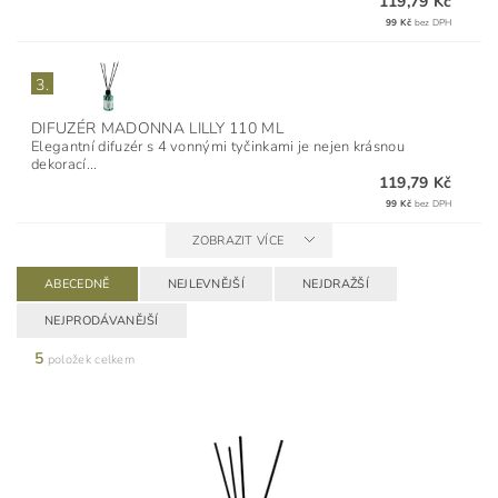
119,79 Kč
99 Kč
bez DPH
3.
DIFUZÉR MADONNA LILLY 110 ML
Elegantní difuzér s 4 vonnými tyčinkami je nejen krásnou
dekorací...
119,79 Kč
99 Kč
bez DPH
ZOBRAZIT VÍCE
ABECEDNĚ
NEJLEVNĚJŠÍ
NEJDRAŽŠÍ
NEJPRODÁVANĚJŠÍ
5
položek celkem