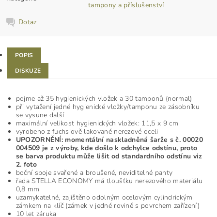
tampony a příslušenství
Dotaz
POPIS
DISKUZE
pojme až 35 hygienických vložek a 30 tamponů (normal)
při vytažení jedné hygienické vložky/tamponu ze zásobníku
se vysune další
maximální velikost hygienických vložek: 11,5 x 9 cm
vyrobeno z fuchsiově lakované nerezové oceli
UPOZORNĚNÍ: momentální naskladněná šarže s č. 00020
004509 je z výroby, kde došlo k odchylce odstínu, proto
se barva produktu může lišit od standardního odstínu viz
2. foto
boční spoje svařené a broušené, neviditelné panty
řada STELLA ECONOMY má tloušťku nerezového materiálu
0,8 mm
uzamykatelné, zajištěno odolným ocelovým cylindrickým
zámkem na klíč (zámek v jedné rovině s povrchem zařízení)
10 let záruka