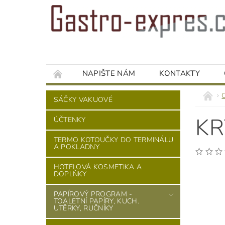
NAPIŠTE NÁM
KONTAKTY
SÁČKY VAKUOVÉ
KR
ÚČTENKY
TERMO KOTOUČKY DO TERMINÁLU
A POKLADNY
HOTELOVÁ KOSMETIKA A
DOPLŇKY
PAPÍROVÝ PROGRAM -
TOALETNÍ PAPÍRY, KUCH.
UTĚRKY, RUČNÍKY