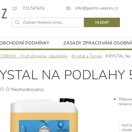
info@gastro-expres.cz
721747674
OBCHODNÍ PODMÍNKY
ZÁSADY ZPRACOVÁNÍ OSOBNÍ
CORMEN - Profi drogerie, zásobníky
Krystal a Tongo
KRYSTAL Na p
YSTAL NA PODLAHY 5
Neohodnoceno
Příprav
nesavýc
- mytí 
- vhodn