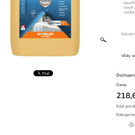
- použi
- nově 
- sníže
Návod k
Vždy s
Dostupn
Cena
218,
Kód prod
Kategorie