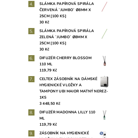
SLÁMKA PAPÍROVÁ SPIRÁLA
ČERVENÁ `JUMBO` Ø8MM X
25CM [100 KS]
30 Kč
SLÁMKA PAPÍROVÁ SPIRÁLA
ZELENÁ `JUMBO` Ø8MM X
25CM [100 KS]
30 Kč
DIFUZÉR CHERRY BLOSSOM
110 ML
119,79 Kč
CELTEX ZÁSOBNÍK NA DÁMSKÉ
HYGIENICKÉ VLOŽKY A
TAMPONY UBI MAIOR MATNÝ NEREZ-
1KS
3 448,50 Kč
DIFUZÉR MADONNA LILLY 110
ML
119,79 Kč
ZÁSOBNÍK NA HYGIENICKÉ