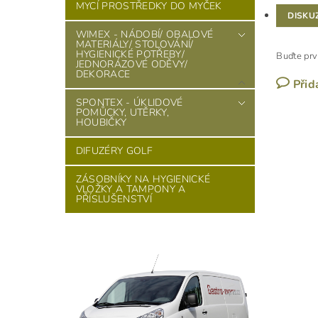
MYCÍ PROSTŘEDKY DO MYČEK
DISKU
WIMEX - NÁDOBÍ/ OBALOVÉ
MATERIÁLY/ STOLOVÁNÍ/
HYGIENICKÉ POTŘEBY/
Buďte prv
JEDNORÁZOVÉ ODĚVY/
DEKORACE
Přid
SPONTEX - ÚKLIDOVÉ
POMŮCKY, UTĚRKY,
HOUBIČKY
DIFUZÉRY GOLF
ZÁSOBNÍKY NA HYGIENICKÉ
VLOŽKY A TAMPONY A
PŘÍSLUŠENSTVÍ