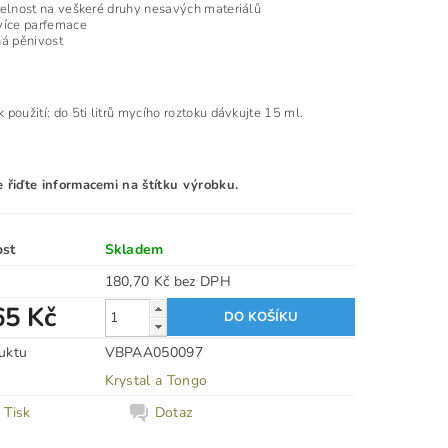
telnost na veškeré druhy nesavých materiálů
více parfemace
ná pěnivost
 použití: do 5ti litrů mycího roztoku dávkujte 15 ml.
e řiďte informacemi na štítku výrobku.
ost
Skladem
180,70 Kč bez DPH
65 Kč
uktu
VBPAA050097
Krystal a Tongo
Tisk
Dotaz