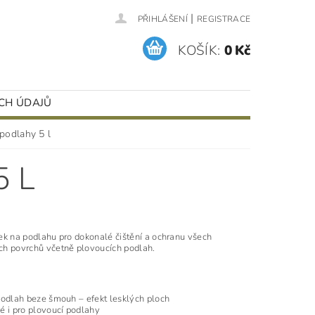
|
PŘIHLÁŠENÍ
REGISTRACE
KOŠÍK:
0 Kč
CH ÚDAJŮ
odlahy 5 l
 L
ek na podlahu pro dokonalé čištění a ochranu všech
h povrchů včetně plovoucích podlah.
podlah beze šmouh – efekt lesklých ploch
é i pro plovoucí podlahy