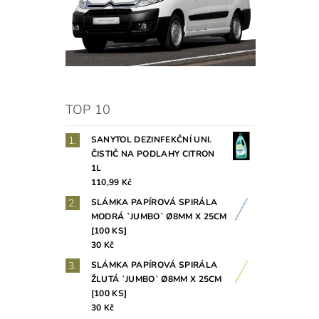
TOP 10
SANYTOL DEZINFEKČNÍ UNI.
ČISTIČ NA PODLAHY CITRON
1L
110,99 Kč
SLÁMKA PAPÍROVÁ SPIRÁLA
MODRÁ `JUMBO` Ø8MM X 25CM
[100 KS]
30 Kč
SLÁMKA PAPÍROVÁ SPIRÁLA
ŽLUTÁ `JUMBO` Ø8MM X 25CM
[100 KS]
30 Kč