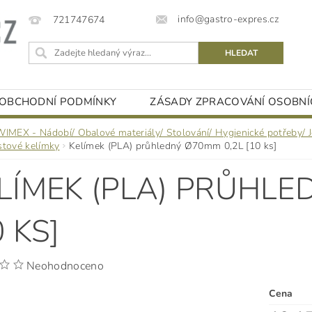
info@gastro-expres.cz
721747674
OBCHODNÍ PODMÍNKY
ZÁSADY ZPRACOVÁNÍ OSOBNÍ
WIMEX - Nádobí/ Obalové materiály/ Stolování/ Hygienické potřeby/ 
stové kelímky
Kelímek (PLA) průhledný Ø70mm 0,2L [10 ks]
LÍMEK (PLA) PRŮHLE
0 KS]
Neohodnoceno
Cena