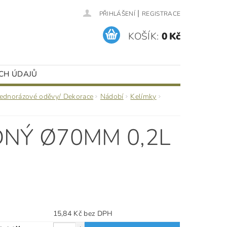
|
PŘIHLÁŠENÍ
REGISTRACE
KOŠÍK:
0 Kč
CH ÚDAJŮ
Jednorázové oděvy/ Dekorace
Nádobí
Kelímky
DNÝ Ø70MM 0,2L
15,84 Kč bez DPH