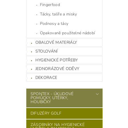
Fingerfood
Tácky, talíře a misky
Podnosy a tácy
Opakovaně použitelné nádobí
OBALOVÉ MATERIÁLY
STOLOVÁNÍ
HYGIENICKÉ POTŘEBY
JEDNORÁZOVÉ ODĚVY
DEKORACE
SPONTEX - ÚKLIDOVÉ
POMŮCKY, UTĚRKY,
HOUBIČKY
DIFUZÉRY GOLF
ZÁSOBNÍKY NA HYGIENICKÉ