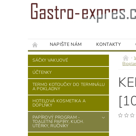
NAPIŠTE NÁM
KONTAKTY
SÁČKY VAKUOVÉ
Biopla
ÚČTENKY
KE
TERMO KOTOUČKY DO TERMINÁLU
A POKLADNY
[1
HOTELOVÁ KOSMETIKA A
DOPLŇKY
PAPÍROVÝ PROGRAM -
TOALETNÍ PAPÍRY, KUCH.
UTĚRKY, RUČNÍKY