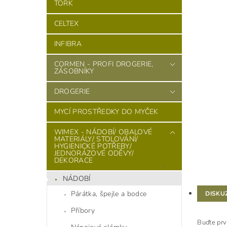
TORK
CELTEX
INFIBRA
CORMEN - PROFI DROGERIE,
ZÁSOBNÍKY
DROGERIE
MYCÍ PROSTŘEDKY DO MYČEK
WIMEX - NÁDOBÍ/ OBALOVÉ
MATERIÁLY/ STOLOVÁNÍ/
HYGIENICKÉ POTŘEBY/
JEDNORÁZOVÉ ODĚVY/
DEKORACE
NÁDOBÍ
Párátka, špejle a bodce
DISKU
Příbory
Buďte prv