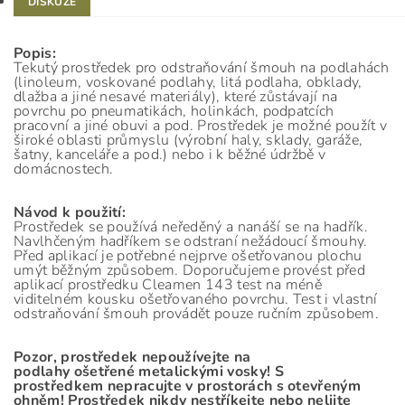
DISKUZE
Popis:
Tekutý prostředek pro odstraňování šmouh na podlahách
(linoleum, voskované podlahy, litá podlaha, obklady,
dlažba a jiné nesavé materiály), které zůstávají na
povrchu po pneumatikách, holinkách, podpatcích
pracovní a jiné obuvi a pod. Prostředek je možné použít v
široké oblasti průmyslu (výrobní haly, sklady, garáže,
šatny, kanceláře a pod.) nebo i k běžné údržbě v
domácnostech.
Návod k použití:
Prostředek se používá neředěný a nanáší se na hadřík.
Navlhčeným hadříkem se odstraní nežádoucí šmouhy.
Před aplikací je potřebné nejprve ošetřovanou plochu
umýt běžným způsobem. Doporučujeme provést před
aplikací prostředku Cleamen 143 test na méně
viditelném kousku ošetřovaného povrchu. Test i vlastní
odstraňování šmouh provádět pouze ručním způsobem.
Pozor, prostředek nepoužívejte na
podlahy ošetřené metalickými vosky! S
prostředkem nepracujte v prostorách s otevřeným
ohněm!
Prostředek nikdy nestříkejte nebo nelijte