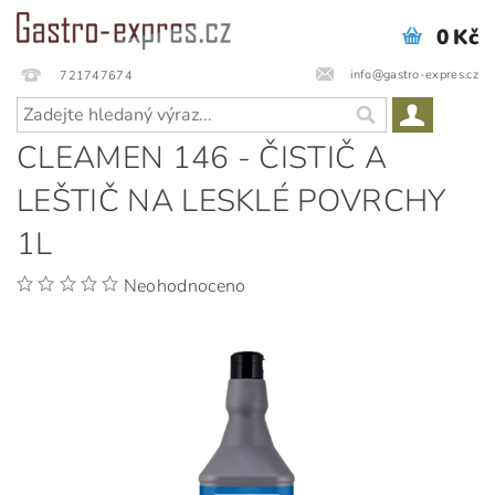
0 Kč
info@gastro-expres.cz
721747674
CLEAMEN 146 - ČISTIČ A
LEŠTIČ NA LESKLÉ POVRCHY
1L
Neohodnoceno