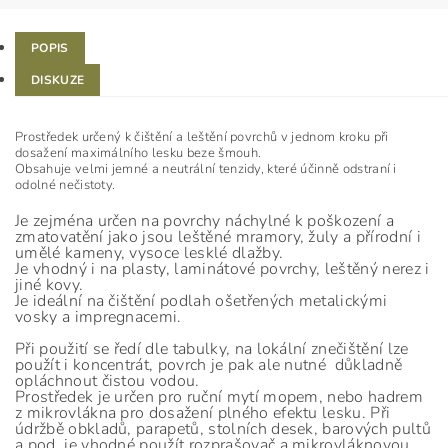
POPIS
DISKUZE
Prostředek určený k čištění a leštění povrchů v jednom kroku při
dosažení maximálního lesku beze šmouh.
Obsahuje velmi jemné a neutrální tenzidy, které účinně odstraní i
odolné nečistoty.
Je zejména určen na povrchy náchylné k poškození a
zmatovatění jako jsou leštěné mramory, žuly a přírodní i
umělé kameny, vysoce lesklé dlažby.
Je vhodný i na plasty, laminátové povrchy, leštěný nerez i
jiné kovy.
Je ideální na čištění podlah ošetřených metalickými
vosky a impregnacemi.
Při použití se ředí dle tabulky, na lokální znečištění lze
použít i koncentrát, povrch je pak ale nutné důkladně
opláchnout čistou vodou.
Prostředek je určen pro ruční mytí mopem, nebo hadrem
z mikrovlákna pro dosažení plného efektu lesku. P
ři
údržbě obkladů, parapetů, stolních desek, barových pultů
a pod. je vhodné použít rozprašovač a mikrovláknovou