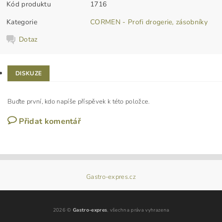
Kód produktu
1716
Kategorie
CORMEN - Profi drogerie, zásobníky
Dotaz
DISKUZE
Buďte první, kdo napíše příspěvek k této položce.
Přidat komentář
Gastro-expres.cz
2026 ©
Gastro-expres
, všechna práva vyhrazena