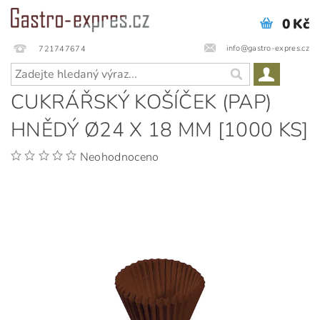
0 Kč
info@gastro-expres.cz
721747674
CUKRÁŘSKÝ KOŠÍČEK (PAP)
HNĚDÝ Ø24 X 18 MM [1000 KS]
Neohodnoceno