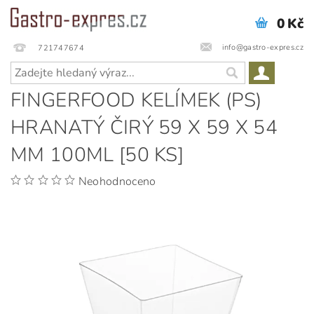
0 Kč
info@gastro-expres.cz
721747674
FINGERFOOD KELÍMEK (PS)
HRANATÝ ČIRÝ 59 X 59 X 54
MM 100ML [50 KS]
Neohodnoceno