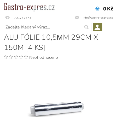
0 Kč
info@gastro-expres.cz
721747674
ALU FÓLIE 10,5ΜM 29CM X
150M [4 KS]
Neohodnoceno