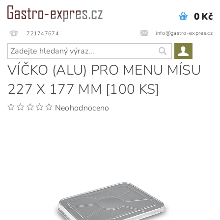
0 Kč
info@gastro-expres.cz
721747674
VÍČKO (ALU) PRO MENU MÍSU
227 X 177 MM [100 KS]
Neohodnoceno