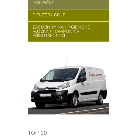
HOUBIČKY
DIFUZÉRY GOLF
ZÁSOBNÍKY NA HYGIENICKÉ
VLOŽKY A TAMPONY A
PŘÍSLUŠENSTVÍ
TOP 10