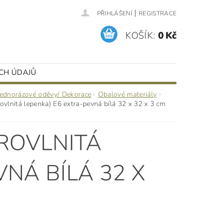
|
PŘIHLÁŠENÍ
REGISTRACE
KOŠÍK:
0 Kč
CH ÚDAJŮ
Jednorázové oděvy/ Dekorace
Obalové materiály
rovlnitá lepenka) E6 extra-pevná bílá 32 x 32 x 3 cm
KROVLNITÁ
VNÁ BÍLÁ 32 X