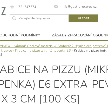
info@gastro-expres.cz
721747674
OBCHODNÍ PODMÍNKY
ZÁSADY ZPRACOVÁNÍ OSOBNÍ
WIMEX - Nádobí/ Obalové materiály/ Stolování/ Hygienické potřeby/ 
 krabice
Krabice na pizzu z vlnité lepenky E6
Krabice na pizzu (mik
s]
ABICE NA PIZZU (MI
PENKA) E6 EXTRA-PE
 X 3 CM [100 KS]