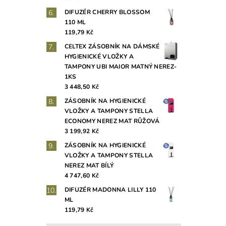
DIFUZÉR CHERRY BLOSSOM
110 ML
119,79 Kč
CELTEX ZÁSOBNÍK NA DÁMSKÉ
HYGIENICKÉ VLOŽKY A
TAMPONY UBI MAIOR MATNÝ NEREZ-
1KS
3 448,50 Kč
ZÁSOBNÍK NA HYGIENICKÉ
VLOŽKY A TAMPONY STELLA
ECONOMY NEREZ MAT RŮŽOVÁ
3 199,92 Kč
ZÁSOBNÍK NA HYGIENICKÉ
VLOŽKY A TAMPONY STELLA
NEREZ MAT BÍLÝ
4 747,60 Kč
DIFUZÉR MADONNA LILLY 110
ML
119,79 Kč