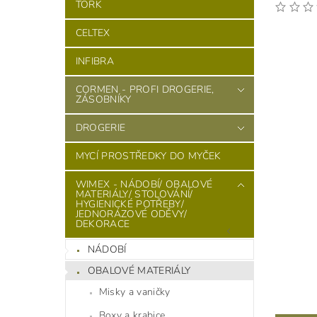
TORK
CELTEX
INFIBRA
CORMEN - PROFI DROGERIE,
ZÁSOBNÍKY
DROGERIE
MYCÍ PROSTŘEDKY DO MYČEK
WIMEX - NÁDOBÍ/ OBALOVÉ
MATERIÁLY/ STOLOVÁNÍ/
HYGIENICKÉ POTŘEBY/
JEDNORÁZOVÉ ODĚVY/
DEKORACE
NÁDOBÍ
OBALOVÉ MATERIÁLY
Misky a vaničky
Boxy a krabice