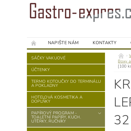
NAPIŠTE NÁM
KONTAKTY
SÁČKY VAKUOVÉ
Boxy a
[100 k
ÚČTENKY
KR
TERMO KOTOUČKY DO TERMINÁLU
A POKLADNY
LE
HOTELOVÁ KOSMETIKA A
DOPLŇKY
PAPÍROVÝ PROGRAM -
32
TOALETNÍ PAPÍRY, KUCH.
UTĚRKY, RUČNÍKY