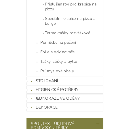
Příslušenství pro krabice na
pizzu
Speciální krabice na pizzu a
burger
Termo-tašky rozvážkové
Pomůcky na pečení
Fólie a odvinovače
Tašky, sáčky a pytle
Průmyslové obaly
STOLOVÁNÍ
HYGIENICKÉ POTŘEBY
JEDNORÁZOVÉ ODĚVY
DEKORACE
SPONTEX - ÚKLIDOVÉ
POMŮCKY, UTĚRKY,