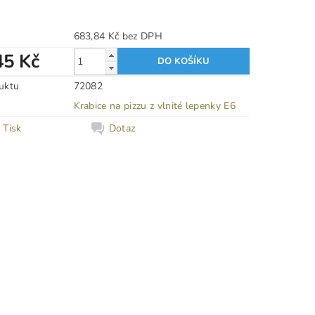
683,84 Kč bez DPH
45 Kč
uktu
72082
Krabice na pizzu z vlnité lepenky E6
Tisk
Dotaz