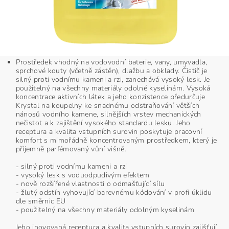
Prostředek vhodný na vodovodní baterie, vany, umyvadla,
sprchové kouty (včetně zástěn), dlažbu a obklady. Čistič je
silný proti vodnímu kameni a rzi, zanechává vysoký lesk. Je
použitelný na všechny materiály odolné kyselinám. Vysoká
koncentrace aktivních látek a jeho konzistence předurčuje
Krystal na koupelny ke snadnému odstraňování větších
nánosů vodního kamene, silnějších vrstev mechanických
nečistot a k zajištění vysokého standardu lesku. Jeho
receptura a kvalita vstupních surovin poskytuje pracovní
komfort s mimořádně koncentrovaným prostředkem, který je
příjemně parfémovaný vůní višně.​
- silný proti vodnímu kameni a rzi
- vysoký lesk s voduodpudivým efektem
- nově rozšířené vlastnosti o odmašťující sílu
- žlutý odstín vyhovující barevnému kódování v profi úklidu
dle směrnic EU
- použitelný na všechny materiály odolným kyselinám
Jeho inovovaná receptura a kvalita vstupních surovin zajišťují