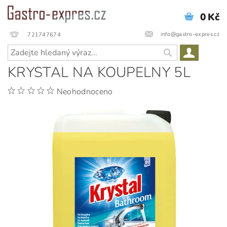
0 Kč
info@gastro-expres.cz
721747674
KRYSTAL NA KOUPELNY 5L
Neohodnoceno