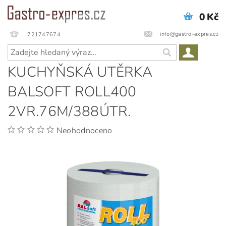
0 Kč
info@gastro-expres.cz
721747674
KUCHYŇSKÁ UTĚRKA
BALSOFT ROLL400
2VR.76M/388ÚTR.
Neohodnoceno