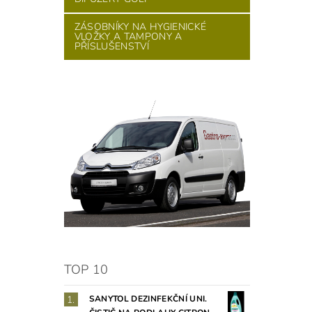
ZÁSOBNÍKY NA HYGIENICKÉ
VLOŽKY A TAMPONY A
PŘÍSLUŠENSTVÍ
TOP 10
SANYTOL DEZINFEKČNÍ UNI.