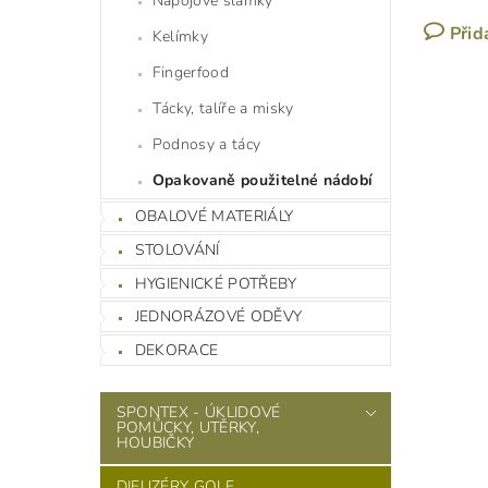
Nápojové slámky
Přid
Kelímky
Fingerfood
Tácky, talíře a misky
Podnosy a tácy
Opakovaně použitelné nádobí
OBALOVÉ MATERIÁLY
STOLOVÁNÍ
HYGIENICKÉ POTŘEBY
JEDNORÁZOVÉ ODĚVY
DEKORACE
SPONTEX - ÚKLIDOVÉ
POMŮCKY, UTĚRKY,
HOUBIČKY
DIFUZÉRY GOLF