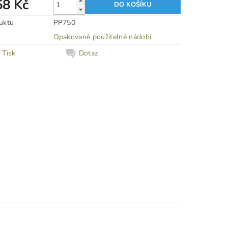
58 Kč
uktu
PP750
Opakovaně použitelné nádobí
Tisk
Dotaz