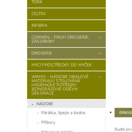
TORK
CELTEX
INFIBRA
CORMEN - PROFI DROGERIE,
ZÁSOBNÍKY
DROGERIE
MYCÍ PROSTŘEDKY DO MYČEK
WIMEX - NÁDOBÍ/ OBALOVÉ
MATERIÁLY/ STOLOVÁNÍ/
HYGIENICKÉ POTŘEBY/
JEDNORÁZOVÉ ODĚVY/
DEKORACE
NÁDOBÍ
Párátka, špejle a bodce
DISKU
Příbory
Buďte prv