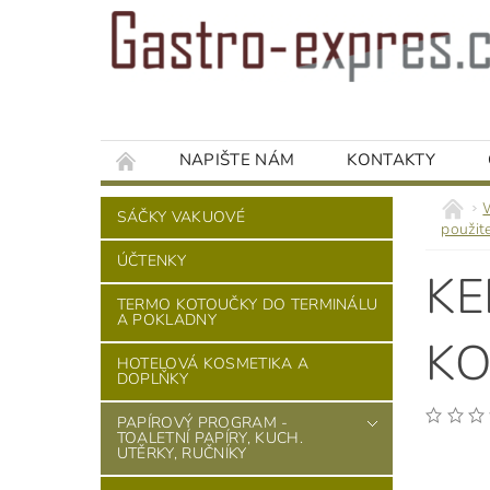
NAPIŠTE NÁM
KONTAKTY
SÁČKY VAKUOVÉ
použit
ÚČTENKY
KE
TERMO KOTOUČKY DO TERMINÁLU
A POKLADNY
KO
HOTELOVÁ KOSMETIKA A
DOPLŇKY
PAPÍROVÝ PROGRAM -
TOALETNÍ PAPÍRY, KUCH.
UTĚRKY, RUČNÍKY