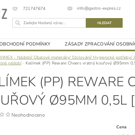
info@gastro-expres.cz
721747674
OBCHODNÍ PODMÍNKY
ZÁSADY ZPRACOVÁNÍ OSOBNÍ
WIMEX - Nádobí/ Obalové materiály/ Stolování/ Hygienické potřeby/ 
elné nádobí
Kelímek (PP) Reware Cheers vratný kouřový Ø95mm 0,5
LÍMEK (PP) REWARE
UŘOVÝ Ø95MM 0,5L [
Neohodnoceno
Cena