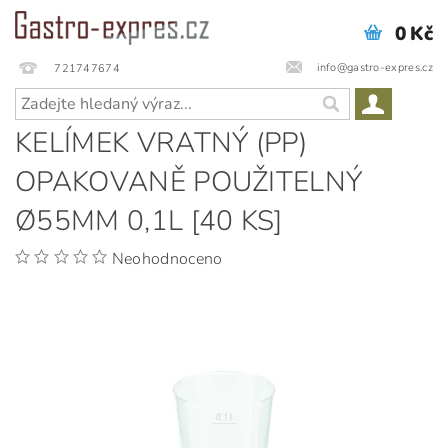
0 Kč
info@gastro-expres.cz
721747674
KELÍMEK VRATNÝ (PP)
OPAKOVANĚ POUŽITELNÝ
Ø55MM 0,1L [40 KS]
Neohodnoceno