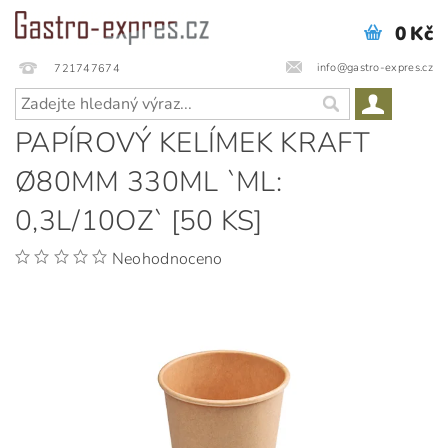
0 Kč
info@gastro-expres.cz
721747674
PAPÍROVÝ KELÍMEK KRAFT
Ø80MM 330ML `ML:
0,3L/10OZ` [50 KS]
Neohodnoceno