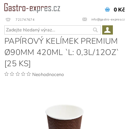
0 Kč
info@gastro-expres.cz
721747674
PAPÍROVÝ KELÍMEK PREMIUM
Ø90MM 420ML `L: 0,3L/12OZ`
[25 KS]
Neohodnoceno