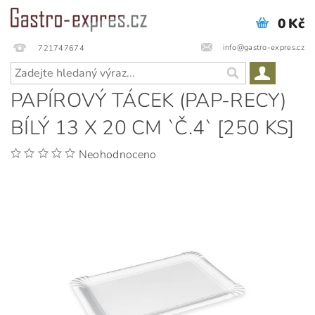
0 Kč
info@gastro-expres.cz
721747674
PAPÍROVÝ TÁCEK (PAP-RECY)
BÍLÝ 13 X 20 CM `Č.4` [250 KS]
Neohodnoceno