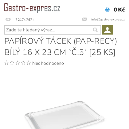
0 Kč
info@gastro-expres.cz
721747674
PAPÍROVÝ TÁCEK (PAP-RECY)
BÍLÝ 16 X 23 CM `Č.5` [25 KS]
Neohodnoceno