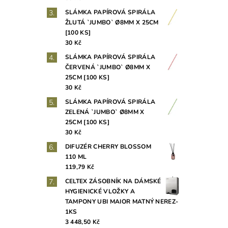
SLÁMKA PAPÍROVÁ SPIRÁLA
ŽLUTÁ `JUMBO` Ø8MM X 25CM
[100 KS]
30 Kč
SLÁMKA PAPÍROVÁ SPIRÁLA
ČERVENÁ `JUMBO` Ø8MM X
25CM [100 KS]
30 Kč
SLÁMKA PAPÍROVÁ SPIRÁLA
ZELENÁ `JUMBO` Ø8MM X
25CM [100 KS]
30 Kč
DIFUZÉR CHERRY BLOSSOM
110 ML
119,79 Kč
CELTEX ZÁSOBNÍK NA DÁMSKÉ
HYGIENICKÉ VLOŽKY A
TAMPONY UBI MAIOR MATNÝ NEREZ-
1KS
3 448,50 Kč