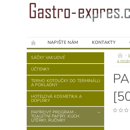
NAPIŠTE NÁM
KONTAKTY
SÁČKY VAKUOVÉ
a misk
ÚČTENKY
PA
TERMO KOTOUČKY DO TERMINÁLU
A POKLADNY
[5
HOTELOVÁ KOSMETIKA A
DOPLŇKY
PAPÍROVÝ PROGRAM -
TOALETNÍ PAPÍRY, KUCH.
UTĚRKY, RUČNÍKY