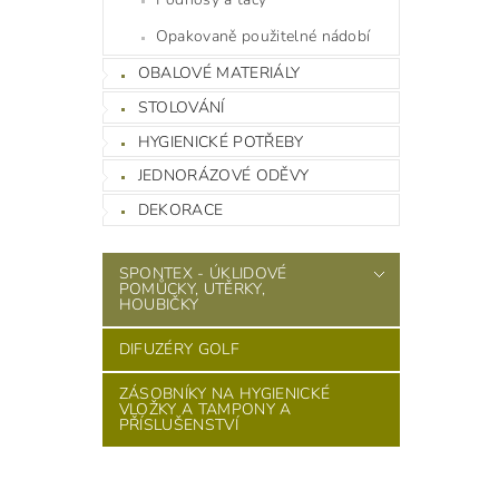
Opakovaně použitelné nádobí
OBALOVÉ MATERIÁLY
STOLOVÁNÍ
HYGIENICKÉ POTŘEBY
JEDNORÁZOVÉ ODĚVY
DEKORACE
SPONTEX - ÚKLIDOVÉ
POMŮCKY, UTĚRKY,
HOUBIČKY
DIFUZÉRY GOLF
ZÁSOBNÍKY NA HYGIENICKÉ
VLOŽKY A TAMPONY A
PŘÍSLUŠENSTVÍ