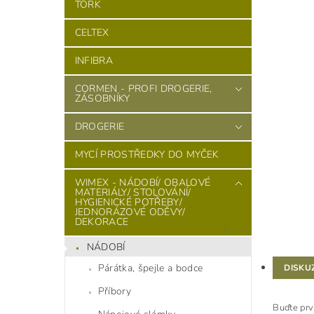
TORK
CELTEX
INFIBRA
CORMEN - PROFI DROGERIE,
ZÁSOBNÍKY
DROGERIE
MYCÍ PROSTŘEDKY DO MYČEK
WIMEX - NÁDOBÍ/ OBALOVÉ
MATERIÁLY/ STOLOVÁNÍ/
HYGIENICKÉ POTŘEBY/
JEDNORÁZOVÉ ODĚVY/
DEKORACE
NÁDOBÍ
Párátka, špejle a bodce
DISKU
Příbory
Buďte prv