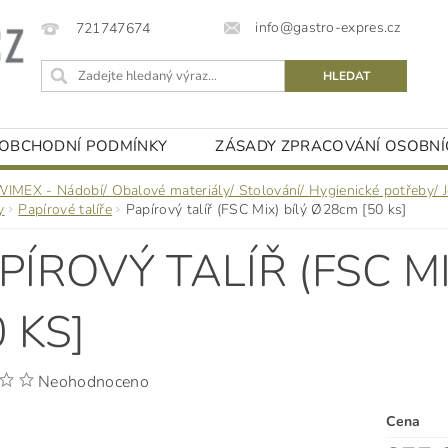
info@gastro-expres.cz
721747674
OBCHODNÍ PODMÍNKY
ZÁSADY ZPRACOVÁNÍ OSOBNÍ
WIMEX - Nádobí/ Obalové materiály/ Stolování/ Hygienické potřeby/ 
y
Papírové talíře
Papírový talíř (FSC Mix) bílý Ø28cm [50 ks]
PÍROVÝ TALÍŘ (FSC M
0 KS]
Neohodnoceno
Cena