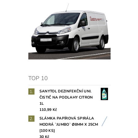
TOP 10
SANYTOL DEZINFEKČNÍ UNI.
ČISTIČ NA PODLAHY CITRON
1L
110,99 Kč
SLÁMKA PAPÍROVÁ SPIRÁLA
MODRÁ `JUMBO` Ø8MM X 25CM
[100 KS]
30 Kč