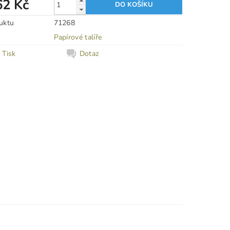
62 Kč
uktu
71268
Papírové talíře
Tisk
Dotaz