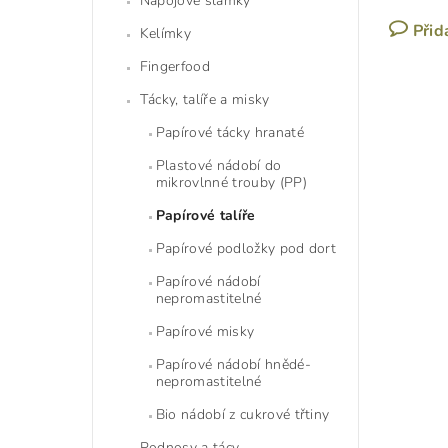
Nápojové slámky
Přid
Kelímky
Fingerfood
Tácky, talíře a misky
Papírové tácky hranaté
Plastové nádobí do
mikrovlnné trouby (PP)
Papírové talíře
Papírové podložky pod dort
Papírové nádobí
nepromastitelné
Papírové misky
Papírové nádobí hnědé-
nepromastitelné
Bio nádobí z cukrové třtiny
Podnosy a tácy