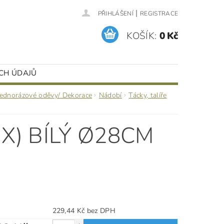
|
PŘIHLÁŠENÍ
REGISTRACE
KOŠÍK:
0 Kč
CH ÚDAJŮ
Jednorázové oděvy/ Dekorace
Nádobí
Tácky, talíře
IX) BÍLÝ Ø28CM
229,44 Kč bez DPH