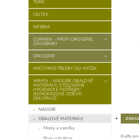
TORK
CELTEX
INFIBRA
CORMEN - PROFI DROGERIE,
ZÁSOBNÍKY
DROGERIE
MYCÍ PROSTŘEDKY DO MYČEK
WIMEX - NÁDOBÍ/ OBALOVÉ
MATERIÁLY/ STOLOVÁNÍ/
HYGIENICKÉ POTŘEBY/
JEDNORÁZOVÉ ODĚVY/
DEKORACE
NÁDOBÍ
OBALOVÉ MATERIÁLY
DISKU
Misky a vaničky
Buďte prv
Boxy a krabice