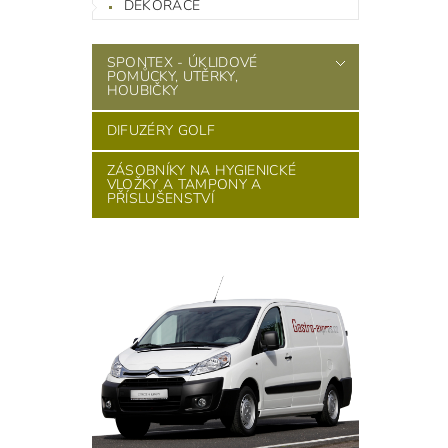
DEKORACE
SPONTEX - ÚKLIDOVÉ
POMŮCKY, UTĚRKY,
HOUBIČKY
DIFUZÉRY GOLF
ZÁSOBNÍKY NA HYGIENICKÉ
VLOŽKY A TAMPONY A
PŘÍSLUŠENSTVÍ