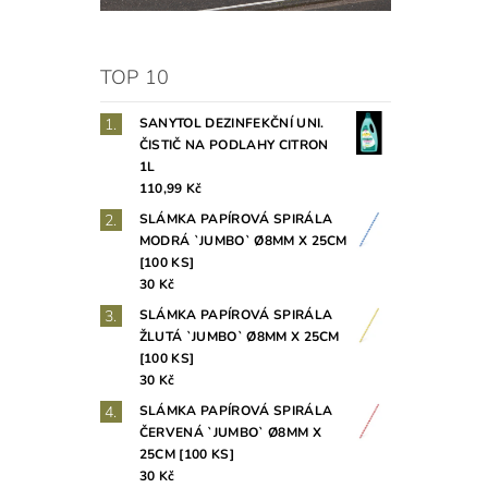
TOP 10
SANYTOL DEZINFEKČNÍ UNI.
ČISTIČ NA PODLAHY CITRON
1L
110,99 Kč
SLÁMKA PAPÍROVÁ SPIRÁLA
MODRÁ `JUMBO` Ø8MM X 25CM
[100 KS]
30 Kč
SLÁMKA PAPÍROVÁ SPIRÁLA
ŽLUTÁ `JUMBO` Ø8MM X 25CM
[100 KS]
30 Kč
SLÁMKA PAPÍROVÁ SPIRÁLA
ČERVENÁ `JUMBO` Ø8MM X
25CM [100 KS]
30 Kč