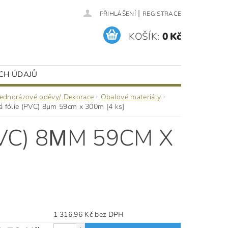
|
PŘIHLÁŠENÍ
REGISTRACE
KOŠÍK:
0 Kč
CH ÚDAJŮ
Jednorázové oděvy/ Dekorace
Obalové materiály
á fólie (PVC) 8µm 59cm x 300m [4 ks]
VC) 8ΜM 59CM X
1 316,96 Kč bez DPH