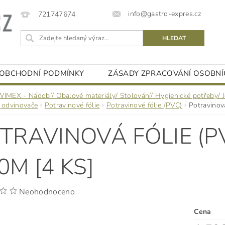
info@gastro-expres.cz
721747674
OBCHODNÍ PODMÍNKY
ZÁSADY ZPRACOVÁNÍ OSOBNÍ
WIMEX - Nádobí/ Obalové materiály/ Stolování/ Hygienické potřeby/ 
a odvinovače
Potravinové fólie
Potravinové fólie (PVC)
Potravinov
TRAVINOVÁ FÓLIE (P
0M [4 KS]
Neohodnoceno
Cena