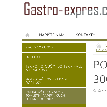
NAPIŠTE NÁM
KONTAKTY
SÁČKY VAKUOVÉ
Fólie 
ÚČTENKY
PO
TERMO KOTOUČKY DO TERMINÁLU
A POKLADNY
30
HOTELOVÁ KOSMETIKA A
DOPLŇKY
PAPÍROVÝ PROGRAM -
TOALETNÍ PAPÍRY, KUCH.
UTĚRKY, RUČNÍKY