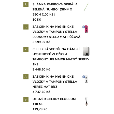
SLÁMKA PAPÍROVÁ SPIRÁLA
ZELENÁ `JUMBO` Ø8MM X
25CM [100 KS]
30 Kč
ZÁSOBNÍK NA HYGIENICKÉ
VLOŽKY A TAMPONY STELLA
ECONOMY NEREZ MAT RŮŽOVÁ
3 199,92 Kč
CELTEX ZÁSOBNÍK NA DÁMSKÉ
HYGIENICKÉ VLOŽKY A
TAMPONY UBI MAIOR MATNÝ NEREZ-
1KS
3 448,50 Kč
ZÁSOBNÍK NA HYGIENICKÉ
VLOŽKY A TAMPONY STELLA
NEREZ MAT BÍLÝ
4 747,60 Kč
DIFUZÉR CHERRY BLOSSOM
110 ML
119,79 Kč