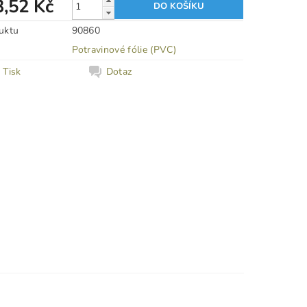
3,52 Kč
uktu
90860
Potravinové fólie (PVC)
Tisk
Dotaz