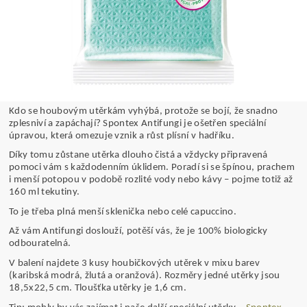
Kdo se houbovým utěrkám vyhýbá, protože se bojí, že snadno
zplesniví a zapáchají? Spontex Antifungi je ošetřen speciální
úpravou, která omezuje vznik a růst plísní v hadříku.
Díky tomu zůstane utěrka dlouho čistá a vždycky připravená
pomoci vám s každodenním úklidem. Poradí si se špínou, prachem
i menší potopou v podobě rozlité vody nebo kávy – pojme totiž až
160 ml tekutiny.
To je třeba plná menší sklenička nebo celé capuccino.
Až vám Antifungi doslouží, potěší vás, že je 100% biologicky
odbouratelná.
V balení najdete 3 kusy houbičkových utěrek v mixu barev
(karibská modrá, žlutá a oranžová). Rozměry jedné utěrky jsou
18,5x22,5 cm. Tloušťka utěrky je 1,6 cm.