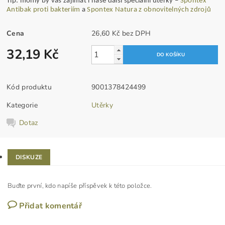
Tip: mohly by vás zajímat i naše další speciální utěrky –
Spontex
Antibak proti bakteriím
a
Spontex Natura z obnovitelných zdrojů
Cena
26,60 Kč bez DPH
32,19 Kč
Kód produktu
9001378424499
Kategorie
Utěrky
Dotaz
DISKUZE
Buďte první, kdo napíše příspěvek k této položce.
Přidat komentář