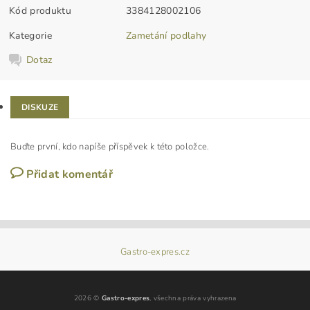
Kód produktu
3384128002106
Kategorie
Zametání podlahy
Dotaz
DISKUZE
Buďte první, kdo napíše příspěvek k této položce.
Přidat komentář
Gastro-expres.cz
2026 ©
Gastro-expres
, všechna práva vyhrazena