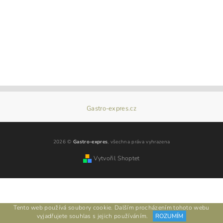
Gastro-expres.cz
2026 ©
Gastro-expres
, všechna práva vyhrazena
Vytvořil Shoptet
Tento web používá soubory cookie. Dalším procházením tohoto webu
vyjadřujete souhlas s jejich používáním.
ROZUMÍM