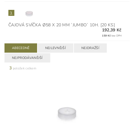
3.
ČAJOVÁ SVÍČKA Ø58 X 20 MM `JUMBO` 10H. [20 KS]
192,39 Kč
159 Kč
bez DPH
ABECEDNĚ
NEJLEVNĚJŠÍ
NEJDRAŽŠÍ
NEJPRODÁVANĚJŠÍ
3
položek celkem