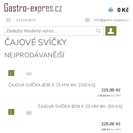
0 Kč
info@gastro-expres.cz
721747674
ČAJOVÉ SVÍČKY
NEJPRODÁVANĚJŠÍ
1.
ČAJOVÁ SVÍČKA Ø39 X 15 MM 4H. [100 KS]
215,99 Kč
178,50 Kč
bez DPH
ČAJOVÁ SVÍČKA Ø39 X 23 MM 8H. [50 KS]
2.
225,06 Kč
186 Kč
bez DPH