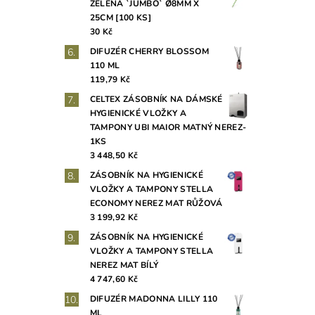
ZELENÁ `JUMBO` Ø8MM X
25CM [100 KS]
30 Kč
DIFUZÉR CHERRY BLOSSOM
110 ML
119,79 Kč
CELTEX ZÁSOBNÍK NA DÁMSKÉ
HYGIENICKÉ VLOŽKY A
TAMPONY UBI MAIOR MATNÝ NEREZ-
1KS
3 448,50 Kč
ZÁSOBNÍK NA HYGIENICKÉ
VLOŽKY A TAMPONY STELLA
ECONOMY NEREZ MAT RŮŽOVÁ
3 199,92 Kč
ZÁSOBNÍK NA HYGIENICKÉ
VLOŽKY A TAMPONY STELLA
NEREZ MAT BÍLÝ
4 747,60 Kč
DIFUZÉR MADONNA LILLY 110
ML