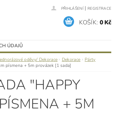
|
PŘIHLÁŠENÍ
REGISTRACE
KOŠÍK:
0 Kč
CH ÚDAJŮ
Jednorázové oděvy/ Dekorace
Dekorace
Párty
m písmena + 5m provázek [1 sada]
ADA "HAPPY
 PÍSMENA + 5M