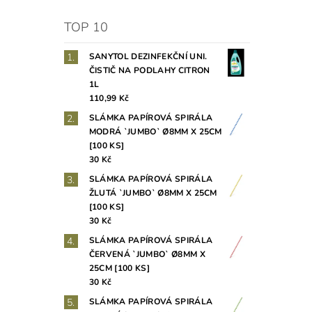
TOP 10
SANYTOL DEZINFEKČNÍ UNI.
ČISTIČ NA PODLAHY CITRON
1L
110,99 Kč
SLÁMKA PAPÍROVÁ SPIRÁLA
MODRÁ `JUMBO` Ø8MM X 25CM
[100 KS]
30 Kč
SLÁMKA PAPÍROVÁ SPIRÁLA
ŽLUTÁ `JUMBO` Ø8MM X 25CM
[100 KS]
30 Kč
SLÁMKA PAPÍROVÁ SPIRÁLA
ČERVENÁ `JUMBO` Ø8MM X
25CM [100 KS]
30 Kč
SLÁMKA PAPÍROVÁ SPIRÁLA