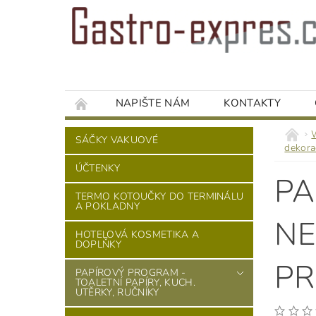
NAPIŠTE NÁM
KONTAKTY
SÁČKY VAKUOVÉ
dekora
ÚČTENKY
PA
TERMO KOTOUČKY DO TERMINÁLU
A POKLADNY
NE
HOTELOVÁ KOSMETIKA A
DOPLŇKY
PR
PAPÍROVÝ PROGRAM -
TOALETNÍ PAPÍRY, KUCH.
UTĚRKY, RUČNÍKY