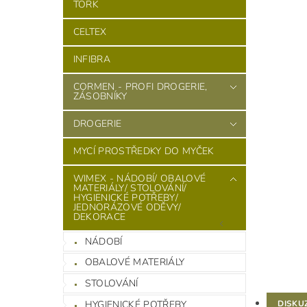
TORK
CELTEX
INFIBRA
CORMEN - PROFI DROGERIE,
ZÁSOBNÍKY
DROGERIE
MYCÍ PROSTŘEDKY DO MYČEK
WIMEX - NÁDOBÍ/ OBALOVÉ
MATERIÁLY/ STOLOVÁNÍ/
HYGIENICKÉ POTŘEBY/
JEDNORÁZOVÉ ODĚVY/
DEKORACE
NÁDOBÍ
OBALOVÉ MATERIÁLY
STOLOVÁNÍ
HYGIENICKÉ POTŘEBY
DISKU