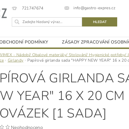
info@gastro-expres.cz
721747674
OBCHODNÍ PODMÍNKY
ZÁSADY ZPRACOVÁNÍ OSOBNÍ
WIMEX - Nádobí/ Obalové materiály/ Stolování/ Hygienické potřeby/ 
ce
Girlandy
Papírová girlanda sada "HAPPY NEW YEAR" 16 x 20 c
PÍROVÁ GIRLANDA S
W YEAR" 16 X 20 CM
OVÁZEK [1 SADA]
Neohodnoceno