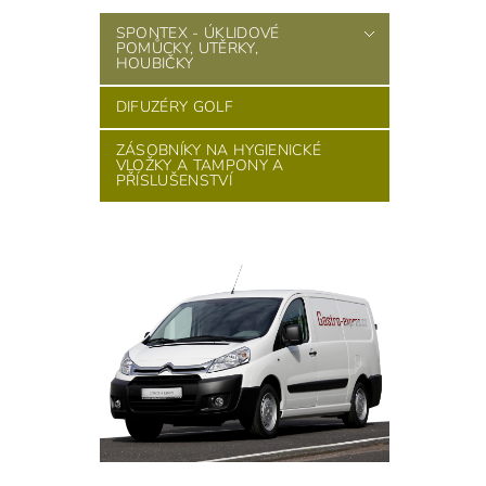
SPONTEX - ÚKLIDOVÉ
POMŮCKY, UTĚRKY,
HOUBIČKY
DIFUZÉRY GOLF
ZÁSOBNÍKY NA HYGIENICKÉ
VLOŽKY A TAMPONY A
PŘÍSLUŠENSTVÍ