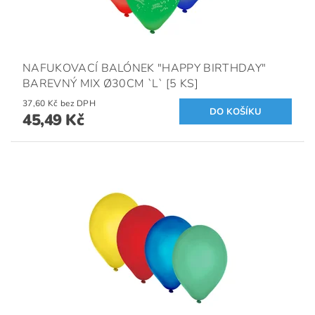
NAFUKOVACÍ BALÓNEK "HAPPY BIRTHDAY"
BAREVNÝ MIX Ø30CM `L` [5 KS]
37,60 Kč bez DPH
45,49 Kč