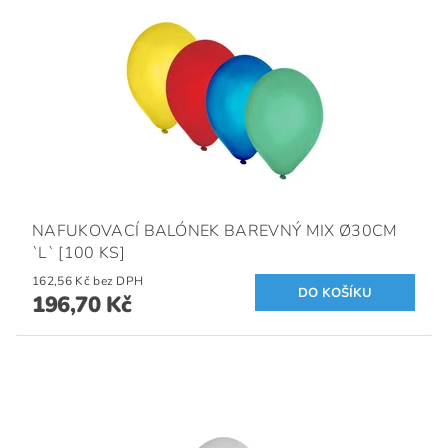
NAFUKOVACÍ BALÓNEK BAREVNÝ MIX Ø30CM
`L` [100 KS]
162,56 Kč bez DPH
196,70 Kč