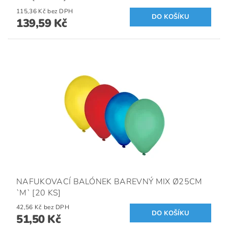
115,36 Kč bez DPH
139,59 Kč
NAFUKOVACÍ BALÓNEK BAREVNÝ MIX Ø25CM
`M` [20 KS]
42,56 Kč bez DPH
51,50 Kč