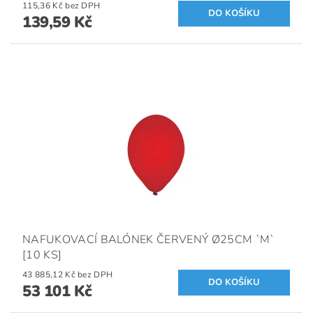
115,36 Kč bez DPH
139,59 Kč
NAFUKOVACÍ BALÓNEK ČERVENÝ Ø25CM `M`
[10 KS]
43 885,12 Kč bez DPH
53 101 Kč