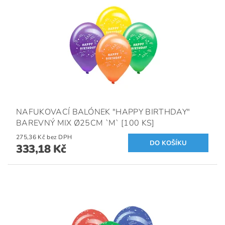
NAFUKOVACÍ BALÓNEK "HAPPY BIRTHDAY"
BAREVNÝ MIX Ø25CM `M` [100 KS]
275,36 Kč bez DPH
333,18 Kč