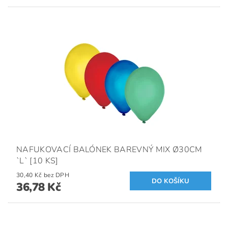
NAFUKOVACÍ BALÓNEK BAREVNÝ MIX Ø30CM
`L` [10 KS]
30,40 Kč bez DPH
36,78 Kč