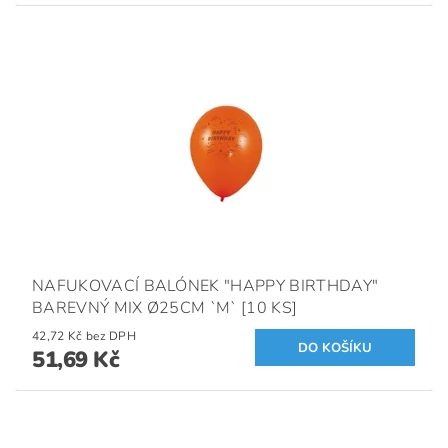
NAFUKOVACÍ BALÓNEK "HAPPY BIRTHDAY"
BAREVNÝ MIX Ø25CM `M` [10 KS]
42,72 Kč bez DPH
51,69 Kč