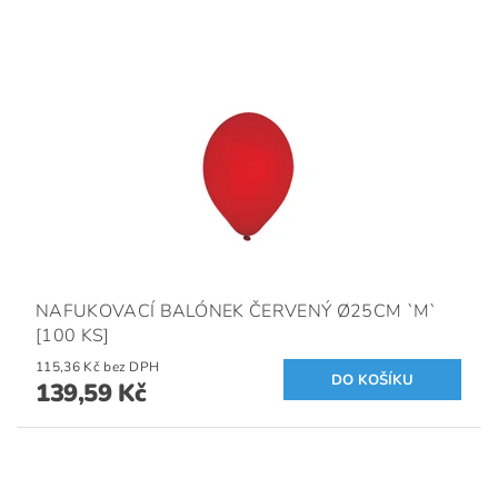
NAFUKOVACÍ BALÓNEK ČERVENÝ Ø25CM `M`
[100 KS]
115,36 Kč bez DPH
139,59 Kč