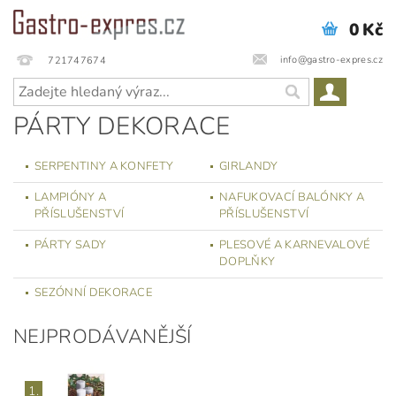
0 Kč
info@gastro-expres.cz
721747674
PÁRTY DEKORACE
SERPENTINY A KONFETY
GIRLANDY
LAMPIÓNY A
NAFUKOVACÍ BALÓNKY A
PŘÍSLUŠENSTVÍ
PŘÍSLUŠENSTVÍ
PÁRTY SADY
PLESOVÉ A KARNEVALOVÉ
DOPLŇKY
SEZÓNNÍ DEKORACE
NEJPRODÁVANĚJŠÍ
1.