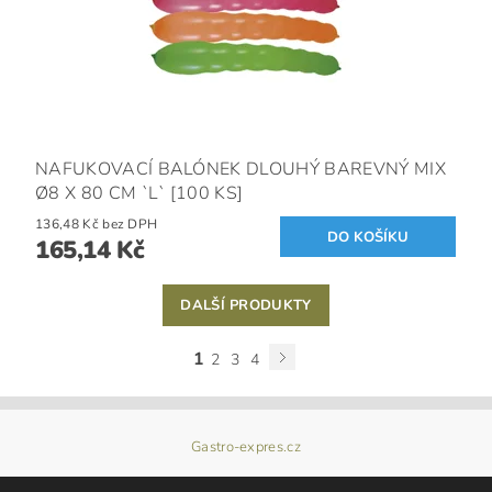
NAFUKOVACÍ BALÓNEK DLOUHÝ BAREVNÝ MIX
Ø8 X 80 CM `L` [100 KS]
136,48 Kč bez DPH
165,14 Kč
DALŠÍ PRODUKTY
1
2
3
4
Gastro-expres.cz