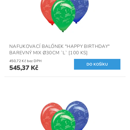
NAFUKOVACÍ BALÓNEK "HAPPY BIRTHDAY"
BAREVNÝ MIX Ø30CM `L` [100 KS]
450,72 Kč bez DPH
545,37 Kč