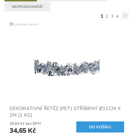
NEJPRODÁVANĚJŠÍ
1
2
3
4
91
položek celkem
DEKORATIVNÍ ŘETĚZ (PET) STŘÍBRNÝ Ø11CM X
2M [1 KS]
28,64 Kč bez DPH
34,65 Kč