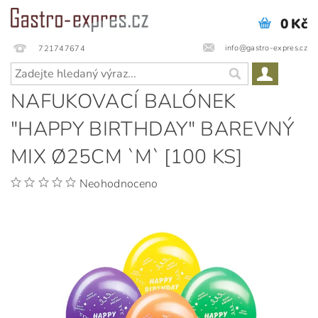
0 Kč
info@gastro-expres.cz
721747674
NAFUKOVACÍ BALÓNEK
"HAPPY BIRTHDAY" BAREVNÝ
MIX Ø25CM `M` [100 KS]
Neohodnoceno