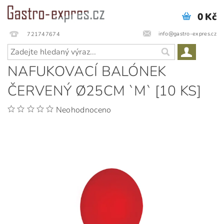
0 Kč
info@gastro-expres.cz
721747674
NAFUKOVACÍ BALÓNEK
ČERVENÝ Ø25CM `M` [10 KS]
Neohodnoceno