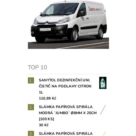
TOP 10
SANYTOL DEZINFEKČNÍ UNI.
ČISTIČ NA PODLAHY CITRON
1L
110,99 Kč
SLÁMKA PAPÍROVÁ SPIRÁLA
MODRÁ `JUMBO` Ø8MM X 25CM
[100 KS]
30 Kč
SLÁMKA PAPÍROVÁ SPIRÁLA