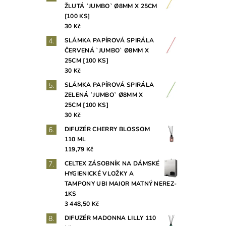
ŽLUTÁ `JUMBO` Ø8MM X 25CM
[100 KS]
30 Kč
SLÁMKA PAPÍROVÁ SPIRÁLA
ČERVENÁ `JUMBO` Ø8MM X
25CM [100 KS]
30 Kč
SLÁMKA PAPÍROVÁ SPIRÁLA
ZELENÁ `JUMBO` Ø8MM X
25CM [100 KS]
30 Kč
DIFUZÉR CHERRY BLOSSOM
110 ML
119,79 Kč
CELTEX ZÁSOBNÍK NA DÁMSKÉ
HYGIENICKÉ VLOŽKY A
TAMPONY UBI MAIOR MATNÝ NEREZ-
1KS
3 448,50 Kč
DIFUZÉR MADONNA LILLY 110