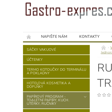
NAPIŠTE NÁM
KONTAKTY
SÁČKY VAKUOVÉ
Jednor
ÚČTENKY
RU
TERMO KOTOUČKY DO TERMINÁLU
A POKLADNY
TR
HOTELOVÁ KOSMETIKA A
DOPLŇKY
PAPÍROVÝ PROGRAM -
TOALETNÍ PAPÍRY, KUCH.
UTĚRKY, RUČNÍKY