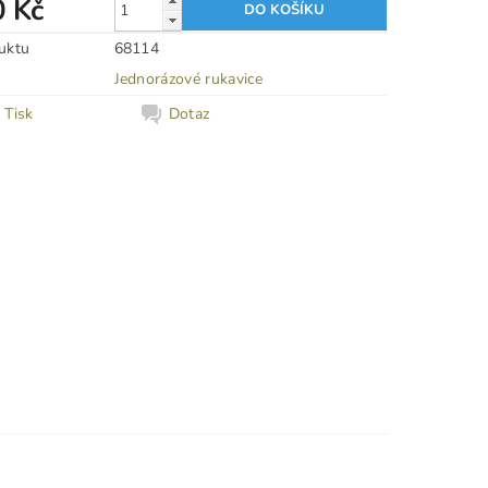
0 Kč
uktu
68114
Jednorázové rukavice
Tisk
Dotaz