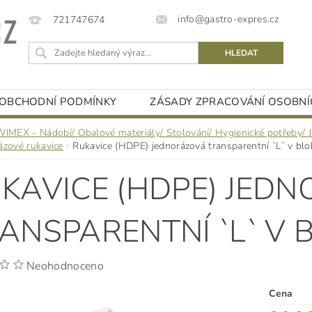
info@gastro-expres.cz
721747674
OBCHODNÍ PODMÍNKY
ZÁSADY ZPRACOVÁNÍ OSOBNÍ
WIMEX - Nádobí/ Obalové materiály/ Stolování/ Hygienické potřeby/ 
ázové rukavice
Rukavice (HDPE) jednorázová transparentní `L` v blo
KAVICE (HDPE) JED
ANSPARENTNÍ `L` V B
Neohodnoceno
Cena