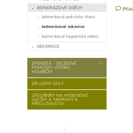
JEDNORÁZOVÉ ODĚVY
Přid
Jednorázové pokrývky hlavy
Jednorázové rukavice
Jednorázové hygienické oděvy
DEKORACE
SPONTEX - ÚKLIDOVÉ
POMŮCKY, UTĚRKY,
HOUBIČKY
DIFUZÉRY GOLF
ZÁSOBNÍKY NA HYGIENICKÉ
VLOŽKY A TAMPONY A
PŘÍSLUŠENSTVÍ