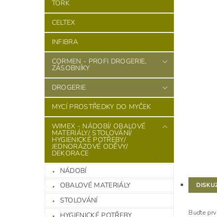
TORK
CELTEX
INFIBRA
CORMEN - PROFI DROGERIE,
ZÁSOBNÍKY
DROGERIE
MYCÍ PROSTŘEDKY DO MYČEK
WIMEX - NÁDOBÍ/ OBALOVÉ
MATERIÁLY/ STOLOVÁNÍ/
HYGIENICKÉ POTŘEBY/
JEDNORÁZOVÉ ODĚVY/
DEKORACE
NÁDOBÍ
OBALOVÉ MATERIÁLY
DISKU
STOLOVÁNÍ
Buďte prv
HYGIENICKÉ POTŘEBY