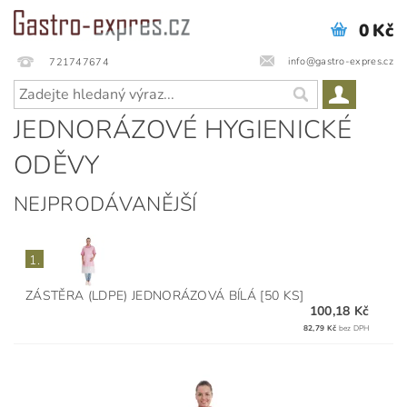
0 Kč
info@gastro-expres.cz
721747674
JEDNORÁZOVÉ HYGIENICKÉ
ODĚVY
NEJPRODÁVANĚJŠÍ
1.
ZÁSTĚRA (LDPE) JEDNORÁZOVÁ BÍLÁ [50 KS]
100,18 Kč
82,79 Kč
bez DPH