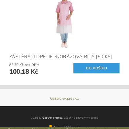
ZÁSTĚRA (LDPE) JEDNORÁZOVÁ BÍLÁ [50 KS]
82,79 Kč bez DPH
100,18 Kč
Gastro-expres.cz
2026 ©
Gastro-expres
, všechna práva vyhrazena
Vytvořil Shoptet