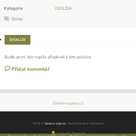
Kategorie
ISOLDA
Dotaz
DISKUZE
Buďte první, kdo napíše příspěvek k této položce.
Přidat komentář
Gastro-expres.cz
2026 ©
Gastro-expres
, všechna práva vyhrazena
Vytvořil Shoptet