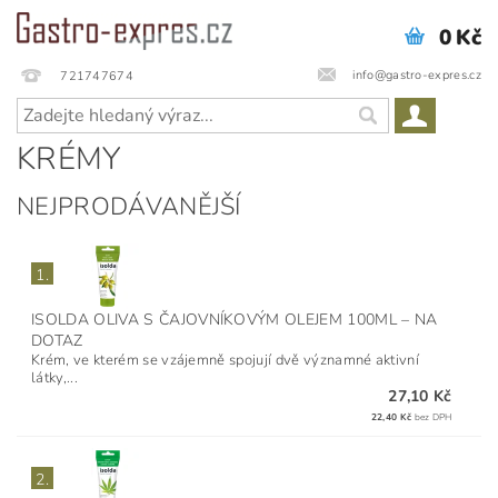
0 Kč
info@gastro-expres.cz
721747674
KRÉMY
NEJPRODÁVANĚJŠÍ
1.
ISOLDA OLIVA S ČAJOVNÍKOVÝM OLEJEM 100ML
–
NA
DOTAZ
​Krém, ve kterém se vzájemně spojují dvě významné aktivní
látky,...
27,10 Kč
22,40 Kč
bez DPH
2.