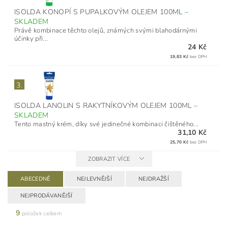
ISOLDA KONOPÍ S PUPALKOVÝM OLEJEM 100ML
–
SKLADEM
Právě kombinace těchto olejů, známých svými blahodárnými
účinky při...
24 Kč
19,83 Kč
bez DPH
3.
ISOLDA LANOLIN S RAKYTNÍKOVÝM OLEJEM 100ML
–
SKLADEM
​Tento mastný krém, díky své jedinečné kombinaci čištěného...
31,10 Kč
25,70 Kč
bez DPH
ZOBRAZIT VÍCE
ABECEDNĚ
NEJLEVNĚJŠÍ
NEJDRAŽŠÍ
NEJPRODÁVANĚJŠÍ
9
položek celkem