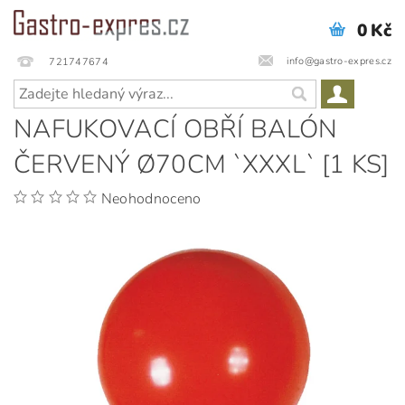
0 Kč
info@gastro-expres.cz
721747674
NAFUKOVACÍ OBŘÍ BALÓN
ČERVENÝ Ø70CM `XXXL` [1 KS]
Neohodnoceno