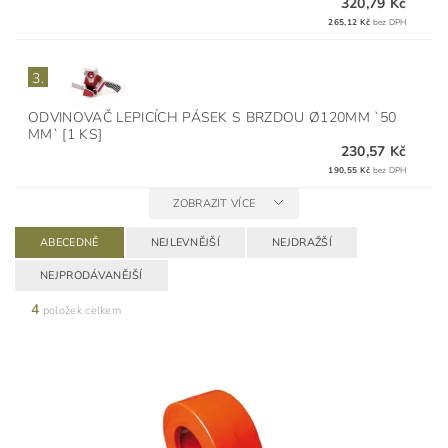
320,79 Kč
265,12 Kč
bez DPH
3.
ODVINOVAČ LEPICÍCH PÁSEK S BRZDOU Ø120MM `50
MM` [1 KS]
230,57 Kč
190,55 Kč
bez DPH
ZOBRAZIT VÍCE
ABECEDNĚ
NEJLEVNĚJŠÍ
NEJDRAŽŠÍ
NEJPRODÁVANĚJŠÍ
4
položek celkem