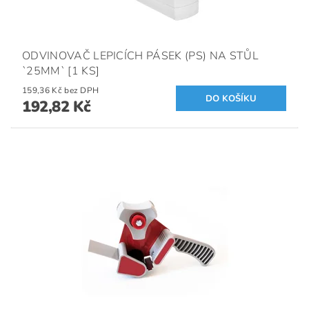
ODVINOVAČ LEPICÍCH PÁSEK (PS) NA STŮL
`25MM` [1 KS]
159,36 Kč bez DPH
192,82 Kč