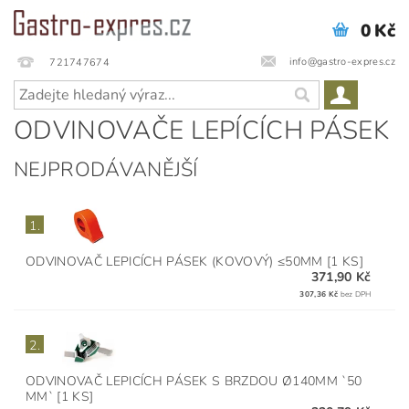
0 Kč
info@gastro-expres.cz
721747674
ODVINOVAČE LEPÍCÍCH PÁSEK
NEJPRODÁVANĚJŠÍ
1.
ODVINOVAČ LEPICÍCH PÁSEK (KOVOVÝ) ≤50MM [1 KS]
371,90 Kč
307,36 Kč
bez DPH
2.
ODVINOVAČ LEPICÍCH PÁSEK S BRZDOU Ø140MM `50
MM` [1 KS]