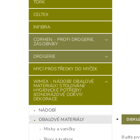
TORK
CELTEX
INFIBRA
CORMEN - PROFI DROGERIE,
ZÁSOBNÍKY
DROGERIE
MYCÍ PROSTŘEDKY DO MYČEK
WIMEX - NÁDOBÍ/ OBALOVÉ
MATERIÁLY/ STOLOVÁNÍ/
HYGIENICKÉ POTŘEBY/
JEDNORÁZOVÉ ODĚVY/
DEKORACE
NÁDOBÍ
OBALOVÉ MATERIÁLY
DISKU
Misky a vaničky
Buďte prv
Boxy a krabice