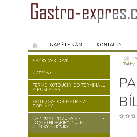
NAPIŠTE NÁM
KONTAKTY
SÁČKY VAKUOVÉ
Tašky, 
ÚČTENKY
PA
TERMO KOTOUČKY DO TERMINÁLU
A POKLADNY
BÍ
HOTELOVÁ KOSMETIKA A
DOPLŇKY
PAPÍROVÝ PROGRAM -
TOALETNÍ PAPÍRY, KUCH.
UTĚRKY, RUČNÍKY