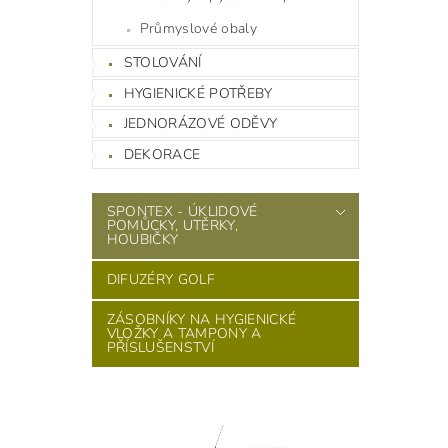
Průmyslové obaly
STOLOVÁNÍ
HYGIENICKÉ POTŘEBY
JEDNORÁZOVÉ ODĚVY
DEKORACE
SPONTEX - ÚKLIDOVÉ
POMŮCKY, UTĚRKY,
HOUBIČKY
DIFUZÉRY GOLF
ZÁSOBNÍKY NA HYGIENICKÉ
VLOŽKY A TAMPONY A
PŘÍSLUŠENSTVÍ