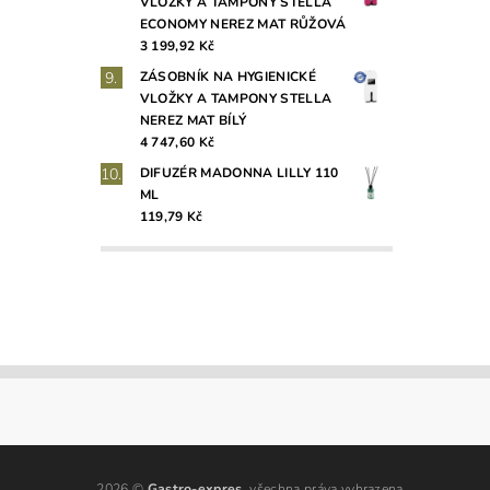
VLOŽKY A TAMPONY STELLA
ECONOMY NEREZ MAT RŮŽOVÁ
3 199,92 Kč
ZÁSOBNÍK NA HYGIENICKÉ
VLOŽKY A TAMPONY STELLA
NEREZ MAT BÍLÝ
4 747,60 Kč
DIFUZÉR MADONNA LILLY 110
ML
119,79 Kč
2026 ©
Gastro-expres
, všechna práva vyhrazena