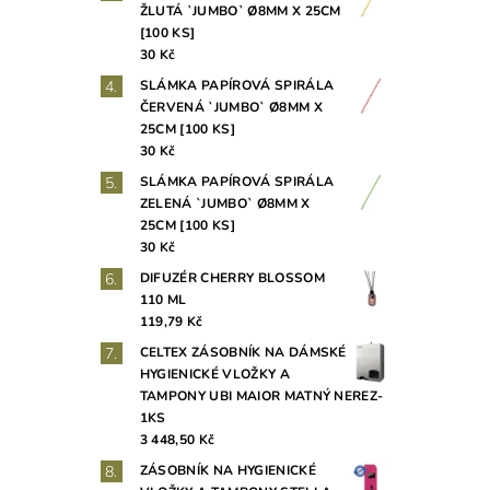
ŽLUTÁ `JUMBO` Ø8MM X 25CM
[100 KS]
30 Kč
SLÁMKA PAPÍROVÁ SPIRÁLA
ČERVENÁ `JUMBO` Ø8MM X
25CM [100 KS]
30 Kč
SLÁMKA PAPÍROVÁ SPIRÁLA
ZELENÁ `JUMBO` Ø8MM X
25CM [100 KS]
30 Kč
DIFUZÉR CHERRY BLOSSOM
110 ML
119,79 Kč
CELTEX ZÁSOBNÍK NA DÁMSKÉ
HYGIENICKÉ VLOŽKY A
TAMPONY UBI MAIOR MATNÝ NEREZ-
1KS
3 448,50 Kč
ZÁSOBNÍK NA HYGIENICKÉ