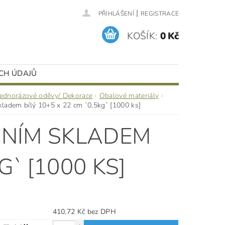
|
PŘIHLÁŠENÍ
REGISTRACE
KOŠÍK:
0 Kč
CH ÚDAJŮ
Jednorázové oděvy/ Dekorace
Obalové materiály
kladem bílý 10+5 x 22 cm `0,5kg` [1000 ks]
ČNÍM SKLADEM
G` [1000 KS]
410,72 Kč bez DPH