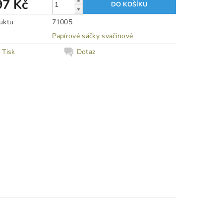
97 Kč
uktu
71005
Papírové sáčky svačinové
Tisk
Dotaz