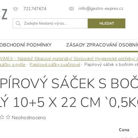
info@gastro-expres.cz
721747674
OBCHODNÍ PODMÍNKY
ZÁSADY ZPRACOVÁNÍ OSOBNÍ
WIMEX - Nádobí/ Obalové materiály/ Stolování/ Hygienické potřeby/ 
sáčky a pytle
Papírové sáčky svačinové
Papírový sáček s bočním s
PÍROVÝ SÁČEK S BO
LÝ 10+5 X 22 CM `0,5K
Neohodnoceno
Cena