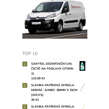
TOP 10
SANYTOL DEZINFEKČNÍ UNI.
ČISTIČ NA PODLAHY CITRON
1L
110,99 Kč
SLÁMKA PAPÍROVÁ SPIRÁLA
MODRÁ `JUMBO` Ø8MM X 25CM
[100 KS]
30 Kč
SLÁMKA PAPÍROVÁ SPIRÁLA