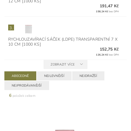
12 CM [1000 KS]
191,47 Kč
158,24 Kč
bez DPH
3.
RYCHLOUZAVÍRACÍ SÁČEK (LDPE) TRANSPARENTNÍ 7 X
10 CM [1000 KS]
152,75 Kč
126,24 Kč
bez DPH
ZOBRAZIT VÍCE
ABECEDNĚ
NEJLEVNĚJŠÍ
NEJDRAŽŠÍ
NEJPRODÁVANĚJŠÍ
6
položek celkem