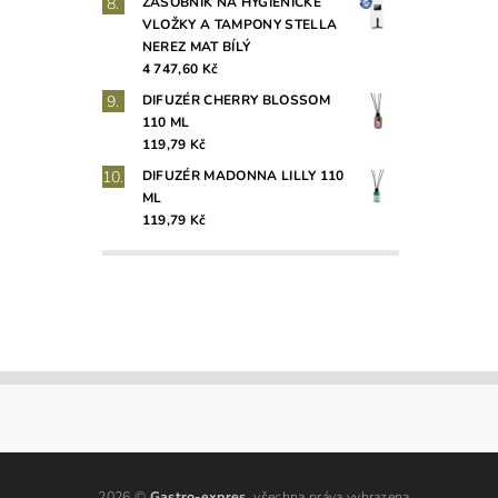
ZÁSOBNÍK NA HYGIENICKÉ
VLOŽKY A TAMPONY STELLA
NEREZ MAT BÍLÝ
4 747,60 Kč
DIFUZÉR CHERRY BLOSSOM
110 ML
119,79 Kč
DIFUZÉR MADONNA LILLY 110
ML
119,79 Kč
2026 ©
Gastro-expres
, všechna práva vyhrazena