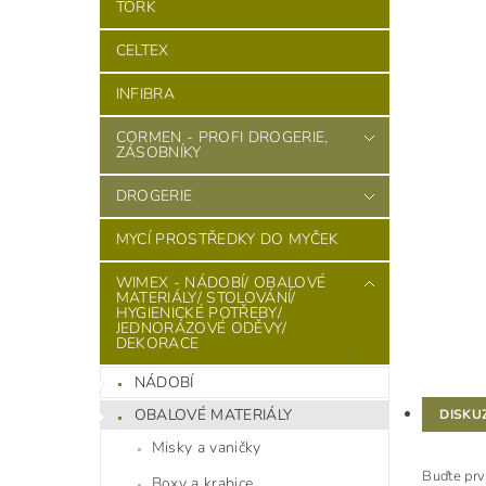
TORK
CELTEX
INFIBRA
CORMEN - PROFI DROGERIE,
ZÁSOBNÍKY
DROGERIE
MYCÍ PROSTŘEDKY DO MYČEK
WIMEX - NÁDOBÍ/ OBALOVÉ
MATERIÁLY/ STOLOVÁNÍ/
HYGIENICKÉ POTŘEBY/
JEDNORÁZOVÉ ODĚVY/
DEKORACE
NÁDOBÍ
OBALOVÉ MATERIÁLY
DISKU
Misky a vaničky
Buďte prv
Boxy a krabice