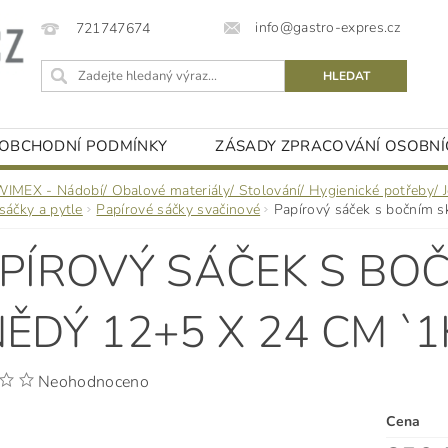
info@gastro-expres.cz
721747674
OBCHODNÍ PODMÍNKY
ZÁSADY ZPRACOVÁNÍ OSOBNÍ
WIMEX - Nádobí/ Obalové materiály/ Stolování/ Hygienické potřeby/ 
sáčky a pytle
Papírové sáčky svačinové
Papírový sáček s bočním s
PÍROVÝ SÁČEK S BO
ĚDÝ 12+5 X 24 CM `1K
Neohodnoceno
Cena