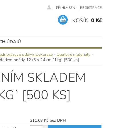
|
PŘIHLÁŠENÍ
REGISTRACE
KOŠÍK:
0 Kč
CH ÚDAJŮ
Jednorázové oděvy/ Dekorace
Obalové materiály
kladem hnědý 12+5 x 24 cm `1kg` [500 ks]
ČNÍM SKLADEM
G` [500 KS]
211,68 Kč bez DPH