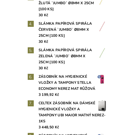
ŽLUTÁ `JUMBO` Ø8MM X 25CM
[100 KS]
30 Kč
SLÁMKA PAPÍROVÁ SPIRÁLA
ČERVENÁ `JUMBO` Ø8MM X
25CM [100 KS]
30 Kč
SLÁMKA PAPÍROVÁ SPIRÁLA
ZELENÁ `JUMBO` Ø8MM X
25CM [100 KS]
30 Kč
ZÁSOBNÍK NA HYGIENICKÉ
VLOŽKY A TAMPONY STELLA
ECONOMY NEREZ MAT RŮŽOVÁ
3 199,92 Kč
CELTEX ZÁSOBNÍK NA DÁMSKÉ
HYGIENICKÉ VLOŽKY A
TAMPONY UBI MAIOR MATNÝ NEREZ-
1KS
3 448,50 Kč