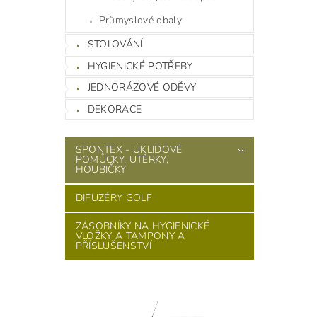
Průmyslové obaly
STOLOVÁNÍ
HYGIENICKÉ POTŘEBY
JEDNORÁZOVÉ ODĚVY
DEKORACE
SPONTEX - ÚKLIDOVÉ
POMŮCKY, UTĚRKY,
HOUBIČKY
DIFUZÉRY GOLF
ZÁSOBNÍKY NA HYGIENICKÉ
VLOŽKY A TAMPONY A
PŘÍSLUŠENSTVÍ