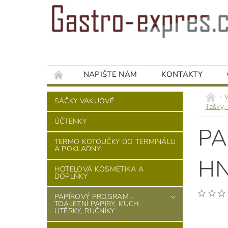
NAPIŠTE NÁM
KONTAKTY
SÁČKY VAKUOVÉ
Tašky, 
ÚČTENKY
PA
TERMO KOTOUČKY DO TERMINÁLU
A POKLADNY
HN
HOTELOVÁ KOSMETIKA A
DOPLŇKY
PAPÍROVÝ PROGRAM -
TOALETNÍ PAPÍRY, KUCH.
UTĚRKY, RUČNÍKY