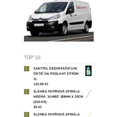
TOP 10
SANYTOL DEZINFEKČNÍ UNI.
ČISTIČ NA PODLAHY CITRON
1L
110,99 Kč
SLÁMKA PAPÍROVÁ SPIRÁLA
MODRÁ `JUMBO` Ø8MM X 25CM
[100 KS]
30 Kč
SLÁMKA PAPÍROVÁ SPIRÁLA