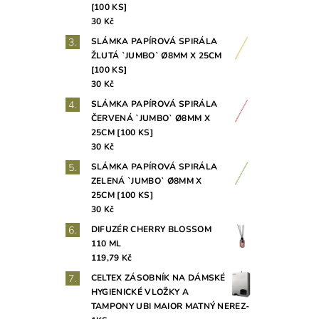
[100 KS]
30 Kč
SLÁMKA PAPÍROVÁ SPIRÁLA
ŽLUTÁ `JUMBO` Ø8MM X 25CM
[100 KS]
30 Kč
SLÁMKA PAPÍROVÁ SPIRÁLA
ČERVENÁ `JUMBO` Ø8MM X
25CM [100 KS]
30 Kč
SLÁMKA PAPÍROVÁ SPIRÁLA
ZELENÁ `JUMBO` Ø8MM X
25CM [100 KS]
30 Kč
DIFUZÉR CHERRY BLOSSOM
110 ML
119,79 Kč
CELTEX ZÁSOBNÍK NA DÁMSKÉ
HYGIENICKÉ VLOŽKY A
TAMPONY UBI MAIOR MATNÝ NEREZ-