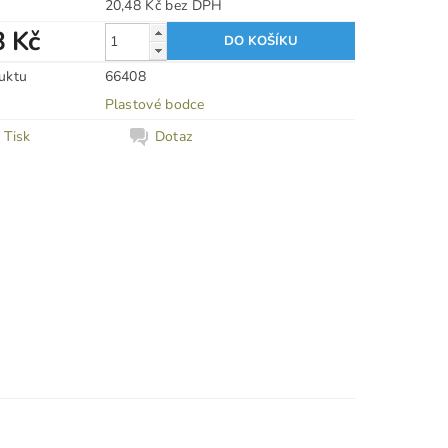
20,48 Kč bez DPH
8 Kč
uktu
66408
Plastové bodce
Tisk
Dotaz