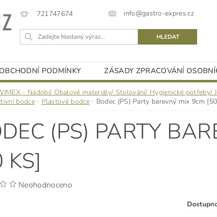
info@gastro-expres.cz
721747674
OBCHODNÍ PODMÍNKY
ZÁSADY ZPRACOVÁNÍ OSOBNÍ
WIMEX - Nádobí/ Obalové materiály/ Stolování/ Hygienické potřeby/ 
tivní bodce
Plastové bodce
Bodec (PS) Party barevný mix 9cm [50
DEC (PS) PARTY BAR
0 KS]
Neohodnoceno
Dostupn