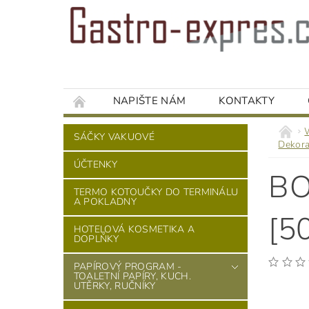
NAPIŠTE NÁM
KONTAKTY
SÁČKY VAKUOVÉ
Dekora
ÚČTENKY
BO
TERMO KOTOUČKY DO TERMINÁLU
A POKLADNY
[5
HOTELOVÁ KOSMETIKA A
DOPLŇKY
PAPÍROVÝ PROGRAM -
TOALETNÍ PAPÍRY, KUCH.
UTĚRKY, RUČNÍKY