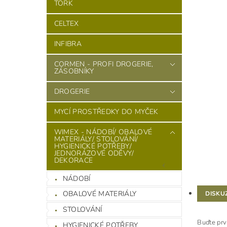
TORK
CELTEX
INFIBRA
CORMEN - PROFI DROGERIE,
ZÁSOBNÍKY
DROGERIE
MYCÍ PROSTŘEDKY DO MYČEK
WIMEX - NÁDOBÍ/ OBALOVÉ
MATERIÁLY/ STOLOVÁNÍ/
HYGIENICKÉ POTŘEBY/
JEDNORÁZOVÉ ODĚVY/
DEKORACE
NÁDOBÍ
OBALOVÉ MATERIÁLY
DISKU
STOLOVÁNÍ
Buďte prv
HYGIENICKÉ POTŘEBY