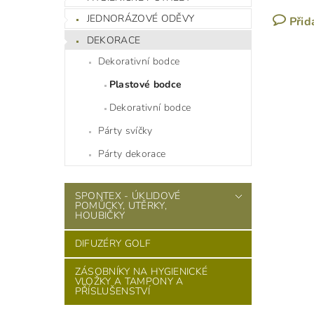
JEDNORÁZOVÉ ODĚVY
Přid
DEKORACE
Dekorativní bodce
Plastové bodce
Dekorativní bodce
Párty svíčky
Párty dekorace
SPONTEX - ÚKLIDOVÉ
POMŮCKY, UTĚRKY,
HOUBIČKY
DIFUZÉRY GOLF
ZÁSOBNÍKY NA HYGIENICKÉ
VLOŽKY A TAMPONY A
PŘÍSLUŠENSTVÍ