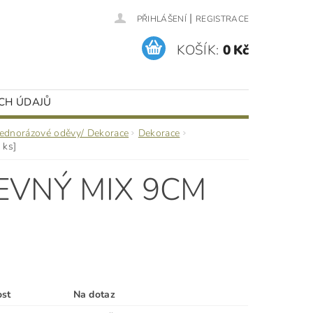
|
PŘIHLÁŠENÍ
REGISTRACE
KOŠÍK:
0 Kč
CH ÚDAJŮ
Jednorázové oděvy/ Dekorace
Dekorace
 ks]
EVNÝ MIX 9CM
ost
Na dotaz