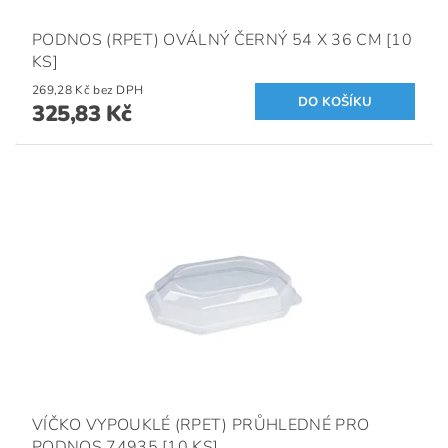
PODNOS (RPET) OVÁLNÝ ČERNÝ 54 X 36 CM [10
KS]
269,28 Kč bez DPH
325,83 Kč
VÍČKO VYPOUKLÉ (RPET) PRŮHLEDNÉ PRO
PODNOS 74935 [10 KS]