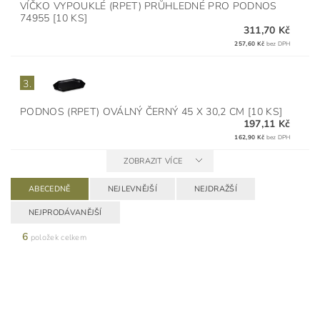
VÍČKO VYPOUKLÉ (RPET) PRŮHLEDNÉ PRO PODNOS
74955 [10 KS]
311,70 Kč
257,60 Kč
bez DPH
3.
PODNOS (RPET) OVÁLNÝ ČERNÝ 45 X 30,2 CM [10 KS]
197,11 Kč
162,90 Kč
bez DPH
ZOBRAZIT VÍCE
ABECEDNĚ
NEJLEVNĚJŠÍ
NEJDRAŽŠÍ
NEJPRODÁVANĚJŠÍ
6
položek celkem