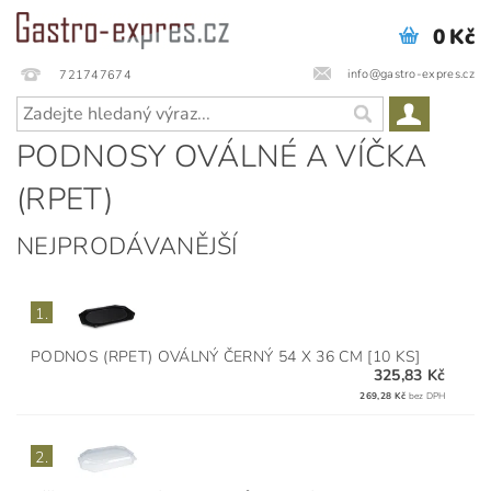
0 Kč
info@gastro-expres.cz
721747674
PODNOSY OVÁLNÉ A VÍČKA
(RPET)
NEJPRODÁVANĚJŠÍ
1.
PODNOS (RPET) OVÁLNÝ ČERNÝ 54 X 36 CM [10 KS]
325,83 Kč
269,28 Kč
bez DPH
2.