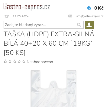
0 Kč
info@gastro-expres.cz
721747674
TAŠKA (HDPE) EXTRA-SILNÁ
BÍLÁ 40+20 X 60 CM `18KG`
[50 KS]
Neohodnoceno