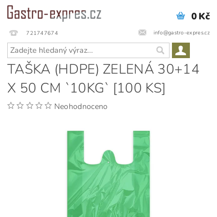
0 Kč
info@gastro-expres.cz
721747674
TAŠKA (HDPE) ZELENÁ 30+14
X 50 CM `10KG` [100 KS]
Neohodnoceno