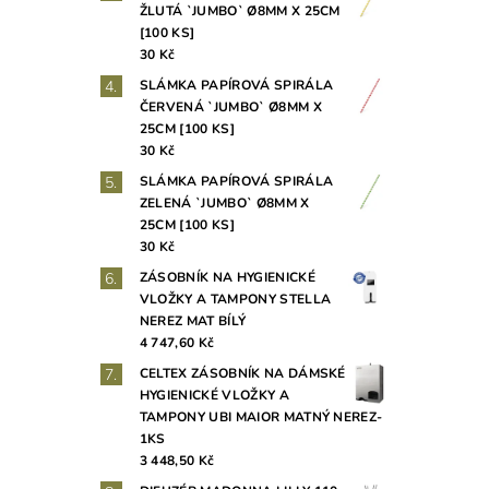
ŽLUTÁ `JUMBO` Ø8MM X 25CM
[100 KS]
30 Kč
SLÁMKA PAPÍROVÁ SPIRÁLA
ČERVENÁ `JUMBO` Ø8MM X
25CM [100 KS]
30 Kč
SLÁMKA PAPÍROVÁ SPIRÁLA
ZELENÁ `JUMBO` Ø8MM X
25CM [100 KS]
30 Kč
ZÁSOBNÍK NA HYGIENICKÉ
VLOŽKY A TAMPONY STELLA
NEREZ MAT BÍLÝ
4 747,60 Kč
CELTEX ZÁSOBNÍK NA DÁMSKÉ
HYGIENICKÉ VLOŽKY A
TAMPONY UBI MAIOR MATNÝ NEREZ-
1KS
3 448,50 Kč