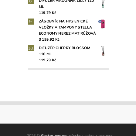
DIFUZÉR MADONNA LILLY 110
ML
119,79 Kč
ZÁSOBNÍK NA HYGIENICKÉ
VLOŽKY A TAMPONY STELLA
ECONOMY NEREZ MAT RŮŽOVÁ
3 199,92 Kč
DIFUZÉR CHERRY BLOSSOM
110 ML
119,79 Kč
2026 ©
Gastro-expres
, všechna práva vyhrazena