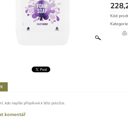
228,
Kód prod
Kategorie
ZE
ní, kdo napíše příspěvek k této položce.
at komentář