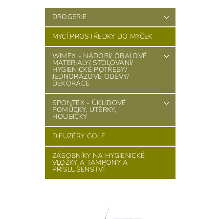
DROGERIE
MYCÍ PROSTŘEDKY DO MYČEK
WIMEX - NÁDOBÍ/ OBALOVÉ
MATERIÁLY/ STOLOVÁNÍ/
HYGIENICKÉ POTŘEBY/
JEDNORÁZOVÉ ODĚVY/
DEKORACE
SPONTEX - ÚKLIDOVÉ
POMŮCKY, UTĚRKY,
HOUBIČKY
DIFUZÉRY GOLF
ZÁSOBNÍKY NA HYGIENICKÉ
VLOŽKY A TAMPONY A
PŘÍSLUŠENSTVÍ