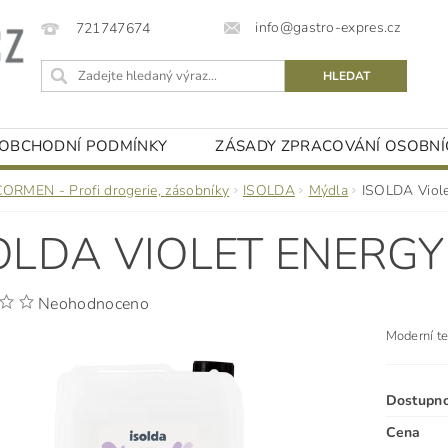
info@gastro-expres.cz
721747674
OBCHODNÍ PODMÍNKY
ZÁSADY ZPRACOVÁNÍ OSOBNÍ
CORMEN - Profi drogerie, zásobníky
ISOLDA
Mýdla
ISOLDA Viole
OLDA VIOLET ENERGY
Neohodnoceno
Moderní te
Dostupn
Cena