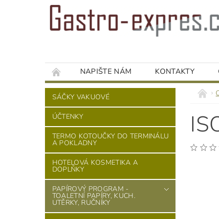
NAPIŠTE NÁM
KONTAKTY
SÁČKY VAKUOVÉ
IS
ÚČTENKY
TERMO KOTOUČKY DO TERMINÁLU
A POKLADNY
HOTELOVÁ KOSMETIKA A
DOPLŇKY
PAPÍROVÝ PROGRAM -
TOALETNÍ PAPÍRY, KUCH.
UTĚRKY, RUČNÍKY