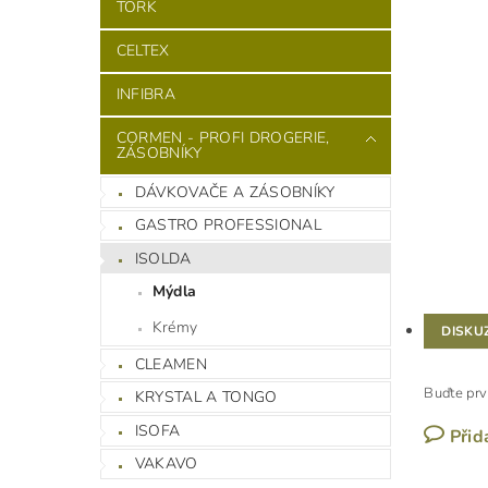
TORK
CELTEX
INFIBRA
CORMEN - PROFI DROGERIE,
ZÁSOBNÍKY
DÁVKOVAČE A ZÁSOBNÍKY
GASTRO PROFESSIONAL
ISOLDA
Mýdla
Krémy
DISKU
CLEAMEN
Buďte prv
KRYSTAL A TONGO
ISOFA
Přid
VAKAVO