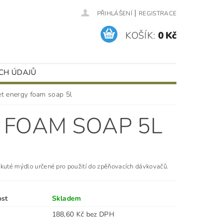
|
PŘIHLÁŠENÍ
REGISTRACE
KOŠÍK:
0 Kč
CH ÚDAJŮ
t energy foam soap 5l
 FOAM SOAP 5L
kuté mýdlo určené pro použití do zpěňovacích dávkovačů.
ost
Skladem
188,60 Kč bez DPH