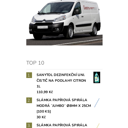
TOP 10
SANYTOL DEZINFEKČNÍ UNI.
ČISTIČ NA PODLAHY CITRON
1L
110,99 Kč
SLÁMKA PAPÍROVÁ SPIRÁLA
MODRÁ `JUMBO` Ø8MM X 25CM
[100 KS]
30 Kč
SLÁMKA PAPÍROVÁ SPIRÁLA