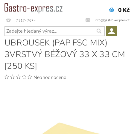
0 Kč
info@gastro-expres.cz
721747674
UBROUSEK (PAP FSC MIX)
3VRSTVÝ BÉŽOVÝ 33 X 33 CM
[250 KS]
Neohodnoceno