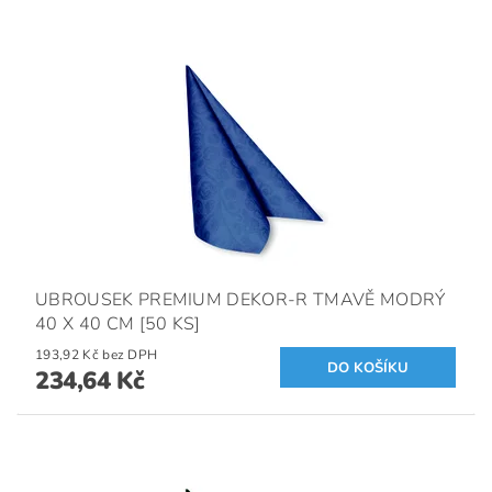
UBROUSEK PREMIUM DEKOR-R TMAVĚ MODRÝ
40 X 40 CM [50 KS]
193,92 Kč bez DPH
234,64 Kč