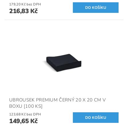
179,20 Kč bez DPH
216,83 Kč
UBROUSEK PREMIUM ČERNÝ 20 X 20 CM V
BOXU [100 KS]
123,68 Kč bez DPH
149,65 Kč