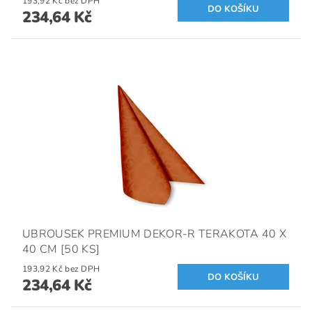
193,92 Kč bez DPH
234,64 Kč
UBROUSEK PREMIUM DEKOR-R TERAKOTA 40 X
40 CM [50 KS]
193,92 Kč bez DPH
234,64 Kč