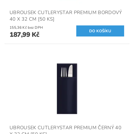
UBROUSEK CUTLERYSTAR PREMIUM BORDOVÝ
40 X 32 CM [50 KS]
155,36 Kč bez DPH
187,99 Kč
UBROUSEK CUTLERYSTAR PREMIUM ČERNÝ 40