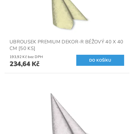
UBROUSEK PREMIUM DEKOR-R BÉŽOVÝ 40 X 40
CM [50 KS]
193,92 Kč bez DPH
234,64 Kč