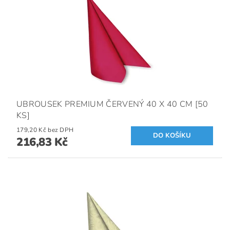
UBROUSEK PREMIUM ČERVENÝ 40 X 40 CM [50
KS]
179,20 Kč bez DPH
216,83 Kč