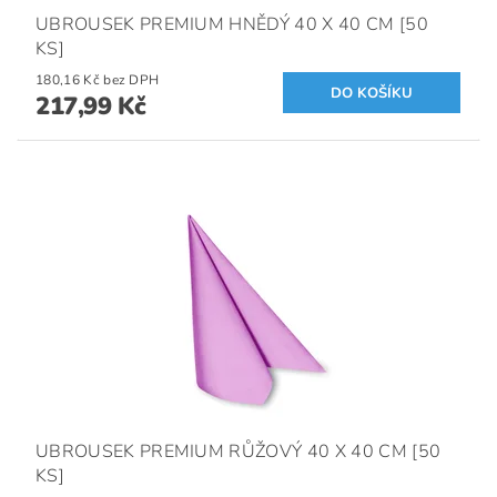
UBROUSEK PREMIUM HNĚDÝ 40 X 40 CM [50
KS]
180,16 Kč bez DPH
217,99 Kč
UBROUSEK PREMIUM RŮŽOVÝ 40 X 40 CM [50
KS]