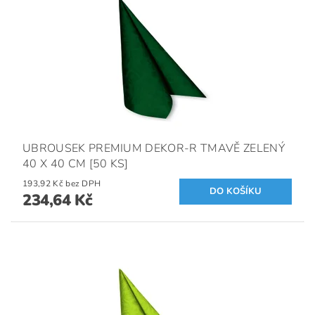
UBROUSEK PREMIUM DEKOR-R TMAVĚ ZELENÝ
40 X 40 CM [50 KS]
193,92 Kč bez DPH
234,64 Kč