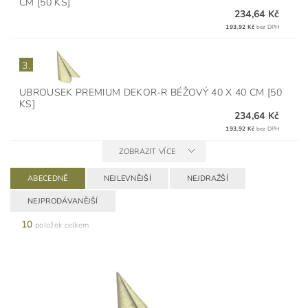
CM [50 KS]
234,64 Kč
193,92 Kč
bez DPH
3.
UBROUSEK PREMIUM DEKOR-R BÉŽOVÝ 40 X 40 CM [50
KS]
234,64 Kč
193,92 Kč
bez DPH
ZOBRAZIT VÍCE
ABECEDNĚ
NEJLEVNĚJŠÍ
NEJDRAŽŠÍ
NEJPRODÁVANĚJŠÍ
10
položek celkem