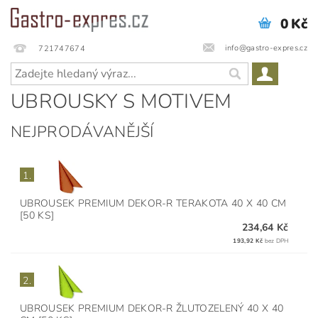
0 Kč
info@gastro-expres.cz
721747674
UBROUSKY S MOTIVEM
NEJPRODÁVANĚJŠÍ
1.
UBROUSEK PREMIUM DEKOR-R TERAKOTA 40 X 40 CM
[50 KS]
234,64 Kč
193,92 Kč
bez DPH
2.
UBROUSEK PREMIUM DEKOR-R ŽLUTOZELENÝ 40 X 40