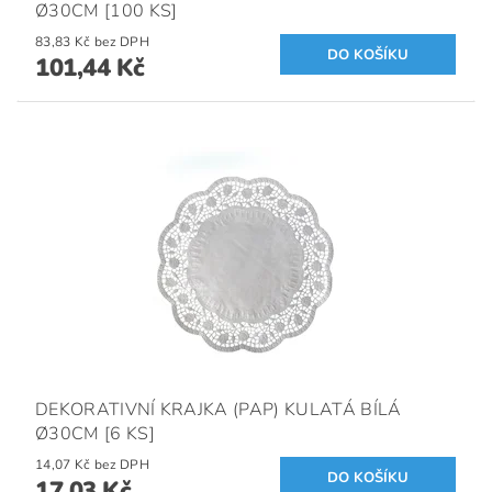
Ø30CM [100 KS]
83,83 Kč bez DPH
101,44 Kč
DEKORATIVNÍ KRAJKA (PAP) KULATÁ BÍLÁ
Ø30CM [6 KS]
14,07 Kč bez DPH
17,03 Kč