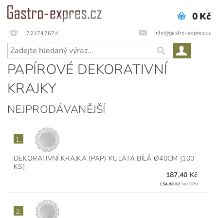
0 Kč
info@gastro-expres.cz
721747674
PAPÍROVÉ DEKORATIVNÍ
KRAJKY
NEJPRODÁVANĚJŠÍ
1.
DEKORATIVNÍ KRAJKA (PAP) KULATÁ BÍLÁ Ø40CM [100
KS]
187,40 Kč
154,88 Kč
bez DPH
2.