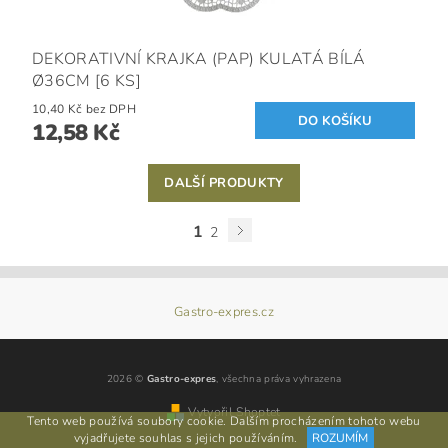
DEKORATIVNÍ KRAJKA (PAP) KULATÁ BÍLÁ
Ø36CM [6 KS]
10,40 Kč bez DPH
12,58 Kč
DALŠÍ PRODUKTY
1
2
Gastro-expres.cz
2026 ©
Gastro-expres
, všechna práva vyhrazena
Vytvořil Shoptet
Tento web používá soubory cookie. Dalším procházením tohoto webu
vyjadřujete souhlas s jejich používáním.
ROZUMÍM