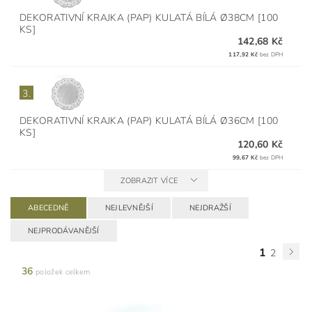
DEKORATIVNÍ KRAJKA (PAP) KULATÁ BÍLÁ Ø38CM [100
KS]
142,68 Kč
117,92 Kč
bez DPH
3.
DEKORATIVNÍ KRAJKA (PAP) KULATÁ BÍLÁ Ø36CM [100
KS]
120,60 Kč
99,67 Kč
bez DPH
ZOBRAZIT VÍCE
ABECEDNĚ
NEJLEVNĚJŠÍ
NEJDRAŽŠÍ
NEJPRODÁVANĚJŠÍ
1
2
36
položek celkem